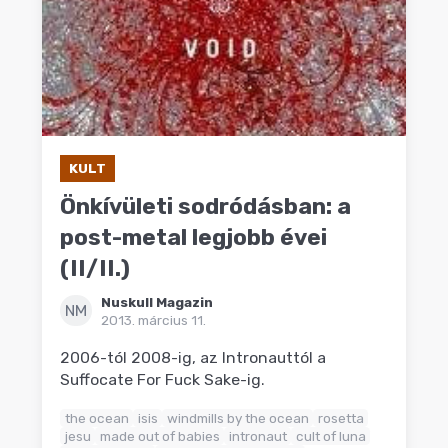
KULT
Önkívületi sodródásban: a
post-metal legjobb évei
(II/II.)
Nuskull Magazin
NM
2013. március 11.
2006-tól 2008-ig, az Intronauttól a
Suffocate For Fuck Sake-ig.
the ocean
isis
windmills by the ocean
rosetta
jesu
made out of babies
intronaut
cult of luna