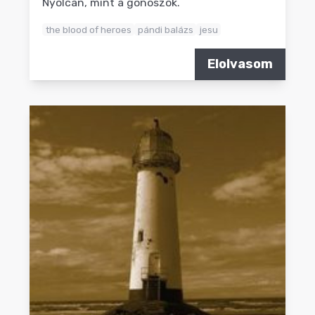
Nyolcan, mint a gonoszok.
the blood of heroes
pándi balázs
jesu
Elolvasom