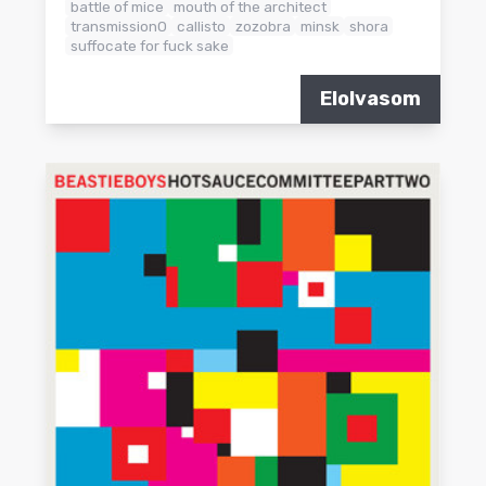
battle of mice
mouth of the architect
transmission0
callisto
zozobra
minsk
shora
suffocate for fuck sake
Elolvasom