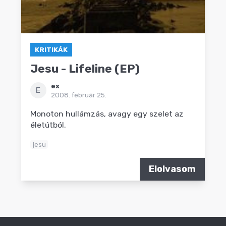
KRITIKÁK
Jesu - Lifeline (EP)
ex
E
2008. február 25.
Monoton hullámzás, avagy egy szelet az
életútból.
jesu
Elolvasom