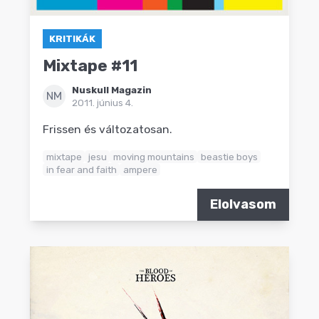
KRITIKÁK
Mixtape #11
Nuskull Magazin
NM
2011. június 4.
Frissen és változatosan.
mixtape
jesu
moving mountains
beastie boys
in fear and faith
ampere
Elolvasom