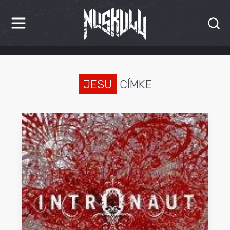
HÍREK
KRITIKÁK
JESU
CÍMKE
BESZÁMOLÓK
INTERJÚK
PREMIEREK
KULT
MÁSVILÁG
BLOG