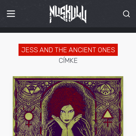
HÍREK
KRITIKÁK
JESS AND THE ANCIENT ONES
CÍMKE
BESZÁMOLÓK
INTERJÚK
PREMIEREK
KULT
MÁSVILÁG
BLOG