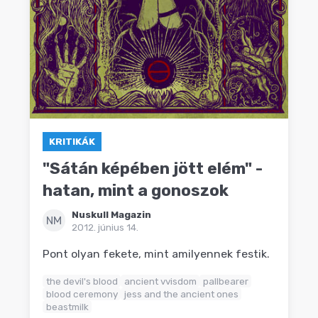
KRITIKÁK
"Sátán képében jött elém" -
hatan, mint a gonoszok
Nuskull Magazin
NM
2012. június 14.
Pont olyan fekete, mint amilyennek festik.
the devil's blood
ancient vvisdom
pallbearer
blood ceremony
jess and the ancient ones
beastmilk