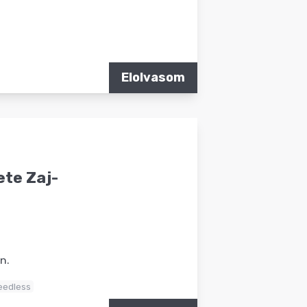
Elolvasom
ete Zaj-
n.
eedless