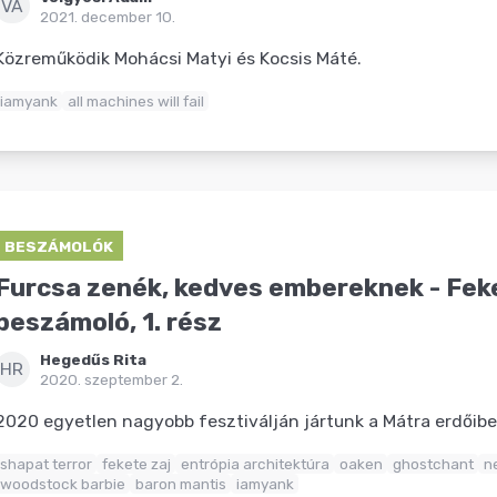
VÁ
2021. december 10.
Közreműködik Mohácsi Matyi és Kocsis Máté.
iamyank
all machines will fail
BESZÁMOLÓK
Furcsa zenék, kedves embereknek - Fek
beszámoló, 1. rész
Hegedűs Rita
HR
2020. szeptember 2.
2020 egyetlen nagyobb fesztiválján jártunk a Mátra erdőibe
shapat terror
fekete zaj
entrópia architektúra
oaken
ghostchant
n
woodstock barbie
baron mantis
iamyank