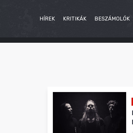
HÍREK
KRITIKÁK
BESZÁMOLÓK
HÍREK
KRITIKÁK
BESZÁMOLÓK
INTERJÚK
PREMIEREK
KULT
MÁSVILÁG