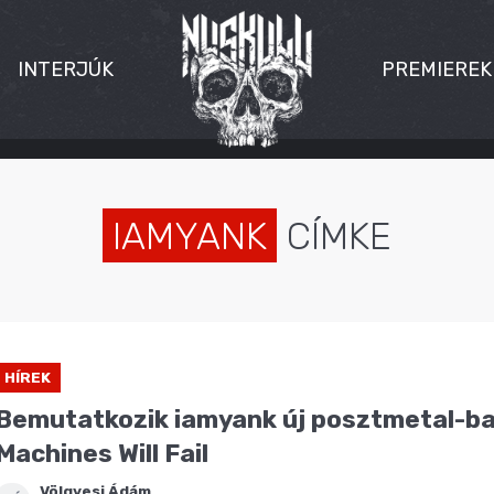
INTERJÚK
PREMIEREK
IAMYANK
CÍMKE
HÍREK
Bemutatkozik iamyank új posztmetal-ban
Machines Will Fail
Völgyesi Ádám