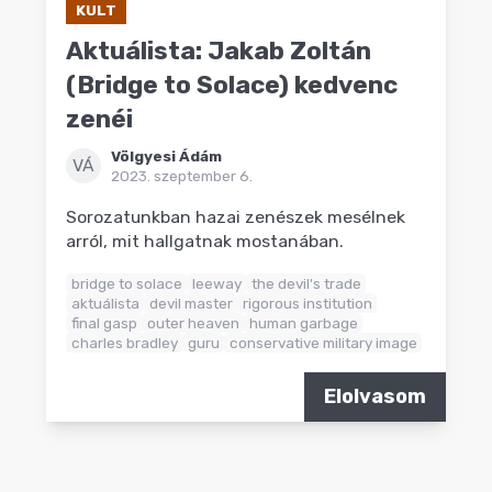
KULT
Aktuálista: Jakab Zoltán
(Bridge to Solace) kedvenc
zenéi
Völgyesi Ádám
VÁ
2023. szeptember 6.
Sorozatunkban hazai zenészek mesélnek
arról, mit hallgatnak mostanában.
bridge to solace
leeway
the devil's trade
aktuálista
devil master
rigorous institution
final gasp
outer heaven
human garbage
charles bradley
guru
conservative military image
Elolvasom