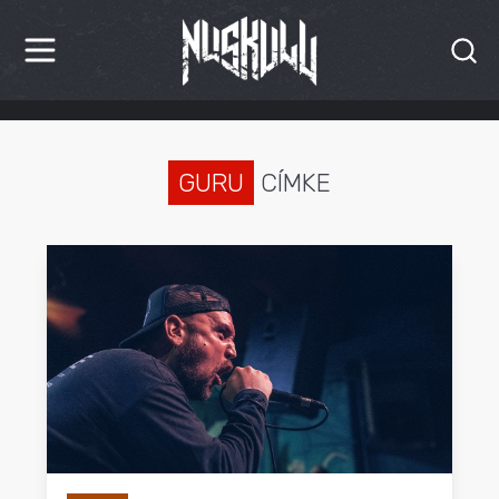
HÍREK
KRITIKÁK
GURU
CÍMKE
BESZÁMOLÓK
INTERJÚK
PREMIEREK
KULT
MÁSVILÁG
BLOG