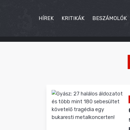
HÍREK
KRITIKÁK
BESZÁMOLÓK
HÍREK
KRITIKÁK
BESZÁMOLÓK
INTERJÚK
PREMIEREK
KULT
MÁSVILÁG