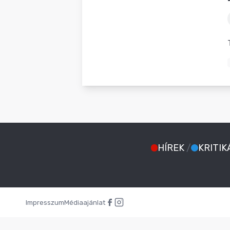
BLOG
HÍREK
/
KRITIK
Impresszum
Médiaajánlat