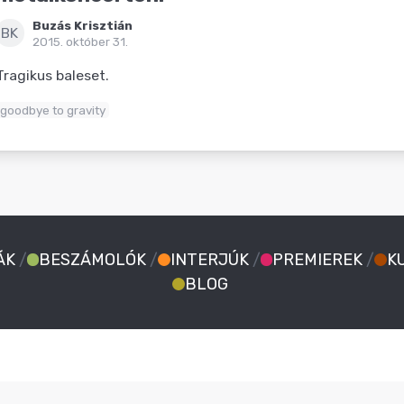
Buzás Krisztián
BK
2015. október 31.
Tragikus baleset.
goodbye to gravity
ÁK
/
BESZÁMOLÓK
/
INTERJÚK
/
PREMIEREK
/
K
BLOG