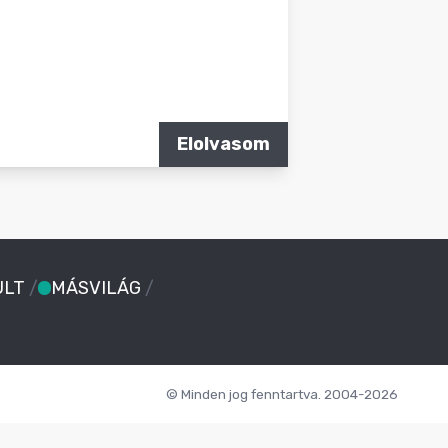
Elolvasom
ULT
/
MÁSVILÁG
/
© Minden jog fenntartva. 2004-2026