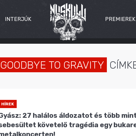
INTERJÚK
PREMIEREK
GOODBYE TO GRAVITY
CÍMK
HÍREK
Gyász: 27 halálos áldozatot és több min
sebesültet követelő tragédia egy bukar
metalkoncerten!