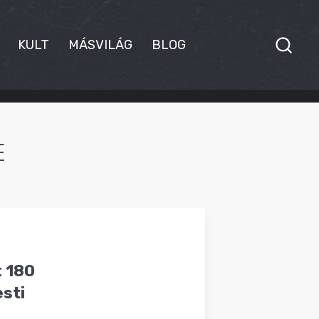
KULT
MÁSVILÁG
BLOG
E
t 180
esti