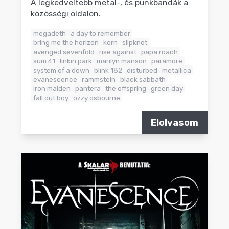
A legkedveltebb metal-, és punkbandák a
közösségi oldalon.
megadeth
a day to remember
bring me the horizon
korn
slipknot
avenged sevenfold
rise against
papa roach
sum 41
linkin park
marilyn manson
paramore
system of a down
blink 182
disturbed
metallica
evanescence
rammstein
black sabbath
iron maiden
pantera
the offspring
green day
fall out boy
ozzy osbourne
Elolvasom