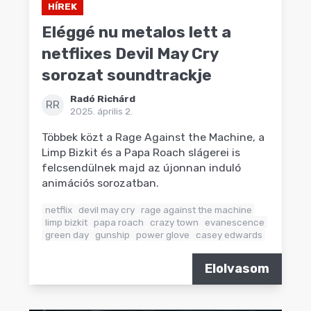
HÍREK
Eléggé nu metalos lett a
netflixes Devil May Cry
sorozat soundtrackje
Radó Richárd
RR
2025. április 2.
Többek közt a Rage Against the Machine, a
Limp Bizkit és a Papa Roach slágerei is
felcsendülnek majd az újonnan induló
animációs sorozatban.
netflix
devil may cry
rage against the machine
limp bizkit
papa roach
crazy town
evanescence
green day
gunship
power glove
casey edwards
Elolvasom