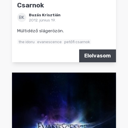
Csarnok
Buzás Krisztián
BK
2012. június 19.
Múltidéző slágerözön.
the idoru
evanescence
petőfi csarnok
Elolvasom