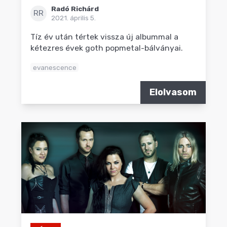
Radó Richárd
RR
2021. április 5.
Tíz év után tértek vissza új albummal a
kétezres évek goth popmetal-bálványai.
evanescence
Elolvasom