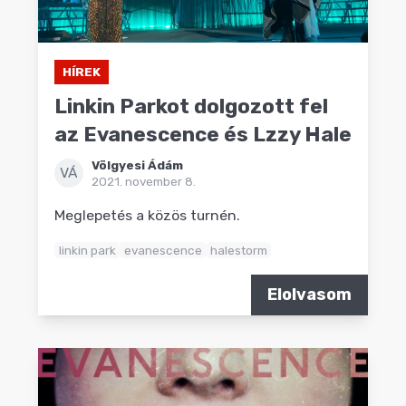
HÍREK
Linkin Parkot dolgozott fel
az Evanescence és Lzzy Hale
Völgyesi Ádám
VÁ
2021. november 8.
Meglepetés a közös turnén.
linkin park
evanescence
halestorm
Elolvasom