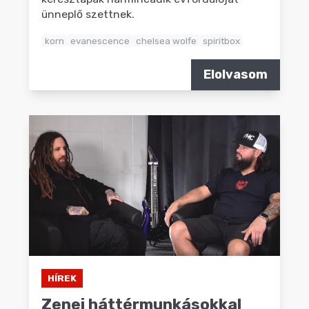
ünneplő szettnek.
korn
evanescence
chelsea wolfe
spiritbox
Elolvasom
HÍREK
Zenei háttérmunkásokkal