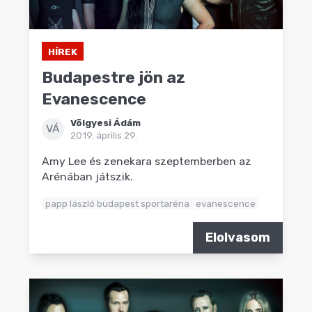
HÍREK
Budapestre jön az
Evanescence
Völgyesi Ádám
VÁ
2019. április 29.
Amy Lee és zenekara szeptemberben az
Arénában játszik.
papp lászló budapest sportaréna
evanescence
Elolvasom