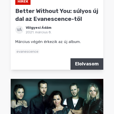
HÍREK
Better Without You: súlyos új
dal az Evanescence-től
Völgyesi Ádám
VÁ
2021. március 8.
Március végén érkezik az új album.
evanescence
Elolvasom