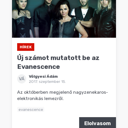
HÍREK
Új számot mutatott be az
Evanescence
Völgyesi Ádám
VÁ
2017. szeptember 15.
Az októberben megjelenő nagyzenekaros-
elektronikás lemezről.
evanescence
Elolvasom