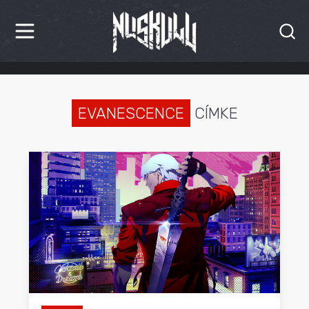
HÍREK
KRITIKÁK
EVANESCENCE
CÍMKE
BESZÁMOLÓK
INTERJÚK
PREMIEREK
KULT
MÁSVILÁG
BLOG