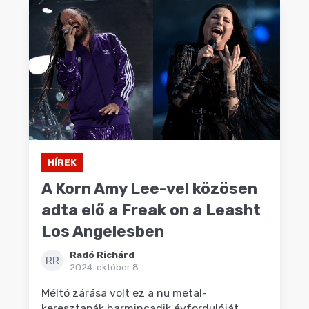
HÍREK
A Korn Amy Lee-vel közösen
adta elő a Freak on a Leasht
Los Angelesben
Radó Richárd
RR
2024. október 8.
Méltó zárása volt ez a nu metal-
keresztapák harmincadik évfordulóját