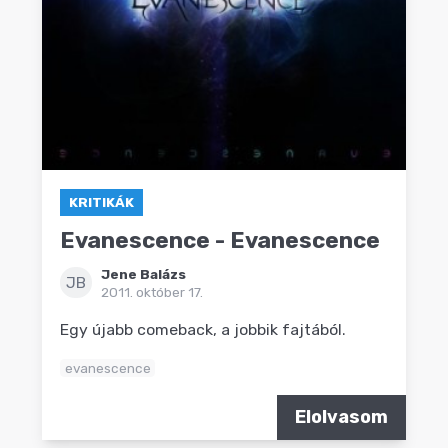
KRITIKÁK
Evanescence - Evanescence
Jene Balázs
JB
2011. október 17.
Egy újabb comeback, a jobbik fajtából.
evanescence
Elolvasom