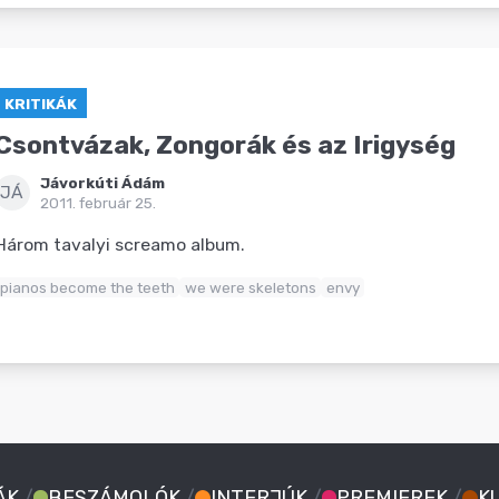
KRITIKÁK
Csontvázak, Zongorák és az Irigység
Jávorkúti Ádám
JÁ
2011. február 25.
Három tavalyi screamo album.
pianos become the teeth
we were skeletons
envy
ÁK
/
BESZÁMOLÓK
/
INTERJÚK
/
PREMIEREK
/
K