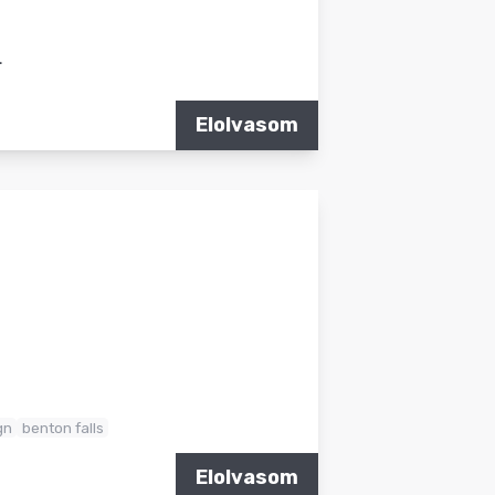
.
Elolvasom
gn
benton falls
Elolvasom