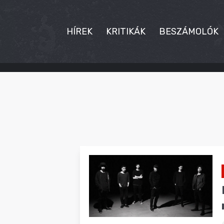
HÍREK
KRITIKÁK
BESZÁMOLÓK
HÍREK
KRITIKÁK
BESZÁMOLÓK
INTERJÚK
PREMIEREK
KULT
MÁSVILÁG