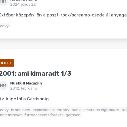
RR
2024. július 22.
Október közepén jön a poszt-rock/screamo-csoda új anyaga
envy
KULT
2001: ami kimaradt 1/3
Nuskull Magazin
NM
2012. február 6.
Az Aligntól a Garrisonig.
envy
brand new
explosions in the sky
bane
american nightmare
ali
bolt thrower
further seems forever
garrison