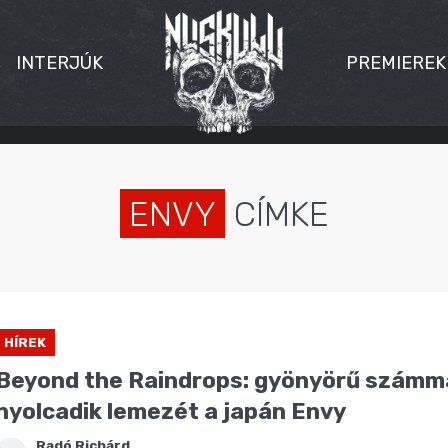
INTERJÚK
PREMIEREK
ENVY
CÍMKE
HÍREK
Beyond the Raindrops: gyönyörű számmal
nyolcadik lemezét a japán Envy
Radó Richárd