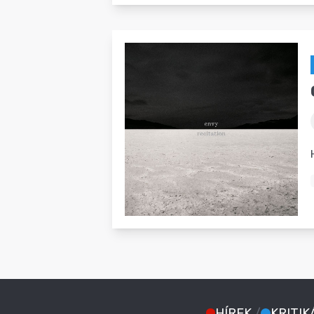
HÍREK
/
KRITIK