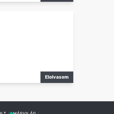
Elolvasom
ULT
/
MÁSVILÁG
/