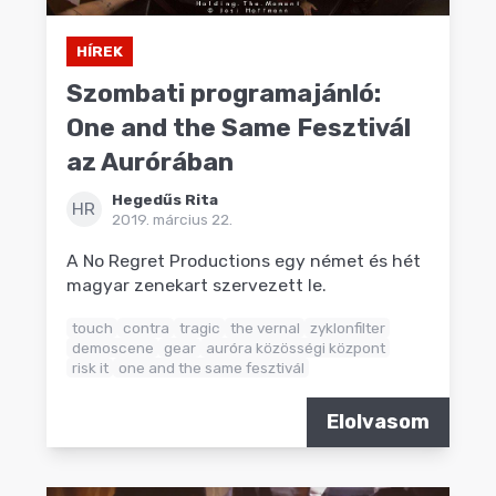
HÍREK
Szombati programajánló:
One and the Same Fesztivál
az Aurórában
Hegedűs Rita
HR
2019. március 22.
A No Regret Productions egy német és hét
magyar zenekart szervezett le.
touch
contra
tragic
the vernal
zyklonfilter
demoscene
gear
auróra közösségi központ
risk it
one and the same fesztivál
Elolvasom