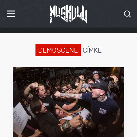
HÍREK
KRITIKÁK
DEMOSCENE
CÍMKE
BESZÁMOLÓK
INTERJÚK
PREMIEREK
KULT
MÁSVILÁG
BLOG