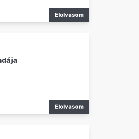
Elolvasom
ndája
Elolvasom