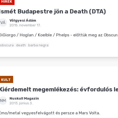
HÍREK
Ismét Budapestre jön a Death (DTA)
Völgyesi Ádám
VÁ
2015. november 17.
DiGiorgo / Hoglan / Koelble / Phelps - előttük meg az Obscur
obscura
death
barba negra
KULT
Kiérdemelt megemlékezés: évfordulós 
Nuskull Magazin
NM
2013. június 3.
Emo/metal vegyesfelvágott és persze a Mars Volta.