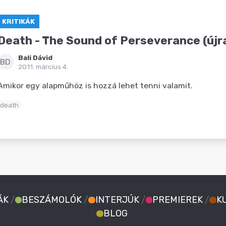
KRITIKÁK
Death - The Sound of Perseverance (újr
Bali Dávid
BD
2011. március 4.
Amikor egy alapműhöz is hozzá lehet tenni valamit.
death
ÁK
/
BESZÁMOLÓK
/
INTERJÚK
/
PREMIEREK
/
K
BLOG