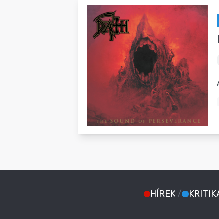
HÍREK
/
KRITIK