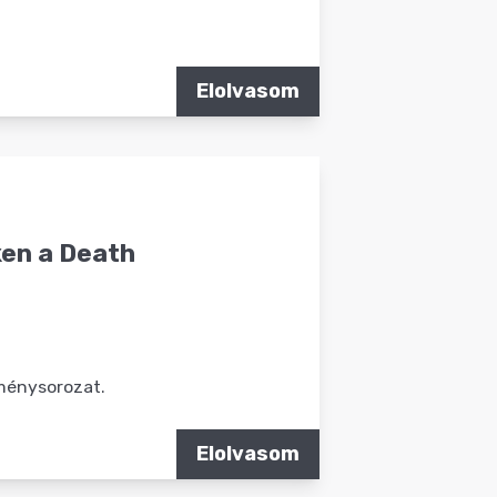
Elolvasom
ken a Death
eménysorozat.
Elolvasom