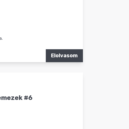
a.
Elolvasom
lemezek #6