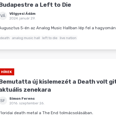
Budapestre a Left to Die
Völgyesi Ádám
VÁ
2024. január 29.
Augusztus 5-én az Analog Music Hallban lép fel a hagyomán
death
analog music hall
left to die
live nation
HÍREK
Bemutatta új kislemezét a Death volt g
aktuális zenekara
Simon Ferenc
SF
2016. szeptember 26.
Floridai death metal a The End tolmácsolásában.