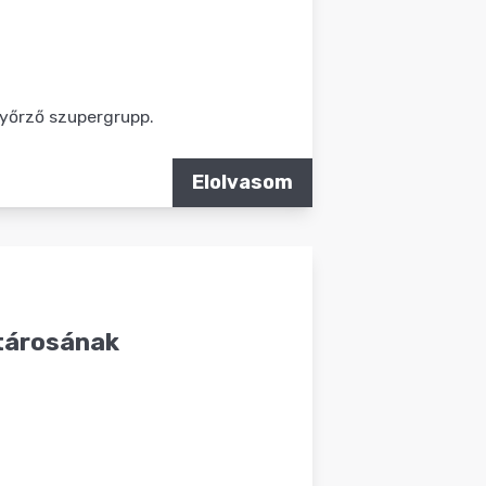
yőrző szupergrupp.
Elolvasom
itárosának