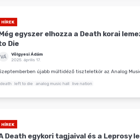
HÍREK
Még egyszer elhozza a Death korai lemez
to Die
Völgyesi Ádám
VÁ
2025. április 17.
Szeptemberben újabb múltidéző tiszteletkör az Analog Music
death
left to die
analog music hall
live nation
HÍREK
A Death egykori tagjaival és a Leprosy l