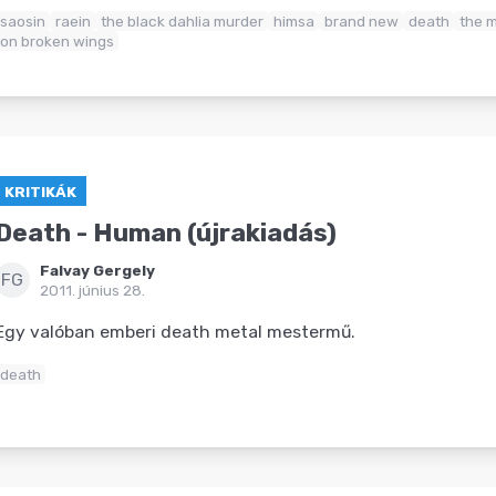
saosin
raein
the black dahlia murder
himsa
brand new
death
the m
on broken wings
KRITIKÁK
Death - Human (újrakiadás)
Falvay Gergely
FG
2011. június 28.
Egy valóban emberi death metal mestermű.
death