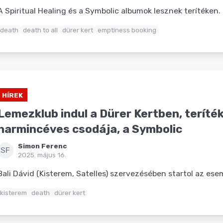
A Spiritual Healing és a Symbolic albumok lesznek terítéken.
death
death to all
dürer kert
emptiness booking
HÍREK
Lemezklub indul a Dürer Kertben, teríté
harmincéves csodája, a Symbolic
Simon Ferenc
SF
2025. május 16.
Bali Dávid (Kisterem, Satelles) szervezésében startol az es
kisterem
death
dürer kert