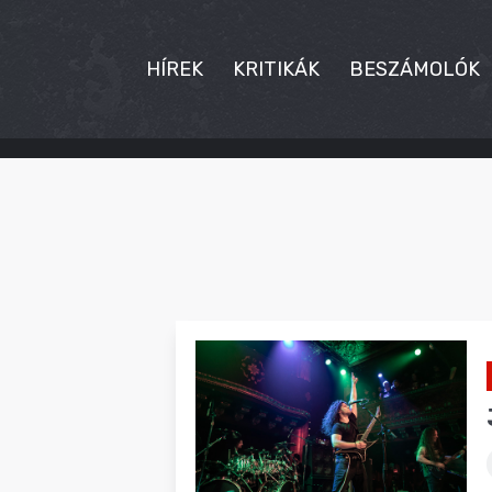
HÍREK
KRITIKÁK
BESZÁMOLÓK
HÍREK
KRITIKÁK
BESZÁMOLÓK
INTERJÚK
PREMIEREK
KULT
MÁSVILÁG