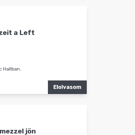
eit a Left
 Hallban.
Elolvasom
emezzel jön