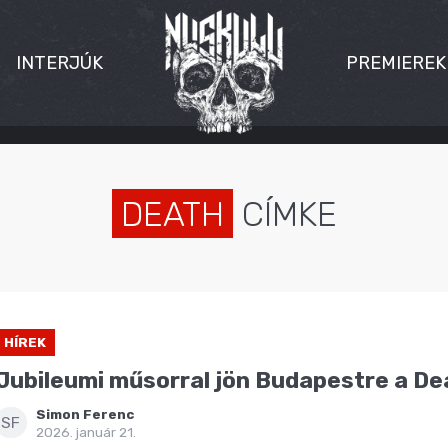
INTERJÚK
PREMIEREK
DEATH
CÍMKE
HÍREK
Jubileumi műsorral jön Budapestre a Dea
Simon Ferenc
SF
2026. január 21.