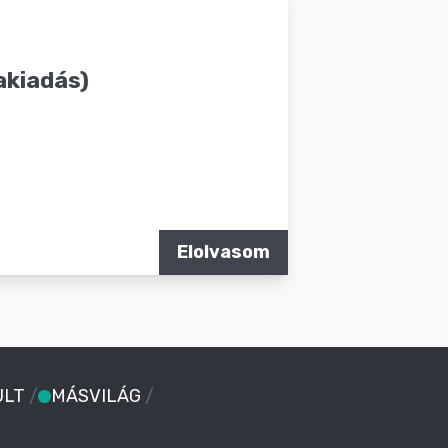
akiadás)
Elolvasom
ULT
/
MÁSVILÁG
/