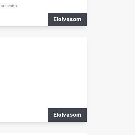
ars volta
Elolvasom
Elolvasom