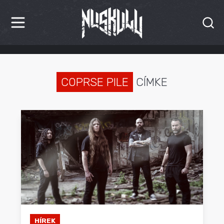
HÍREK
KRITIKÁK
COPRSE PILE
CÍMKE
BESZÁMOLÓK
INTERJÚK
PREMIEREK
KULT
MÁSVILÁG
BLOG
HÍREK