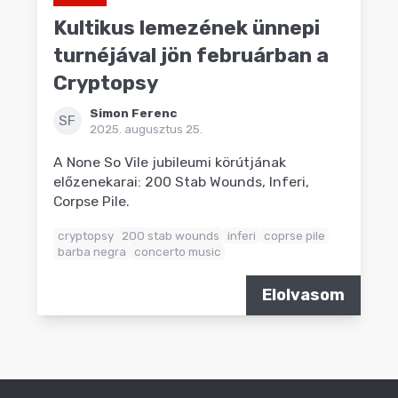
Kultikus lemezének ünnepi
turnéjával jön februárban a
Cryptopsy
Simon Ferenc
SF
2025. augusztus 25.
A None So Vile jubileumi körútjának
előzenekarai: 200 Stab Wounds, Inferi,
Corpse Pile.
cryptopsy
200 stab wounds
inferi
coprse pile
barba negra
concerto music
Elolvasom