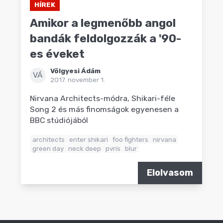
HÍREK
Amikor a legmenőbb angol
bandák feldolgozzák a '90-
es éveket
Völgyesi Ádám
VÁ
2017. november 1.
Nirvana Architects-módra, Shikari-féle
Song 2 és más finomságok egyenesen a
BBC stúdiójából
architects
enter shikari
foo fighters
nirvana
green day
neck deep
pvris
blur
Elolvasom