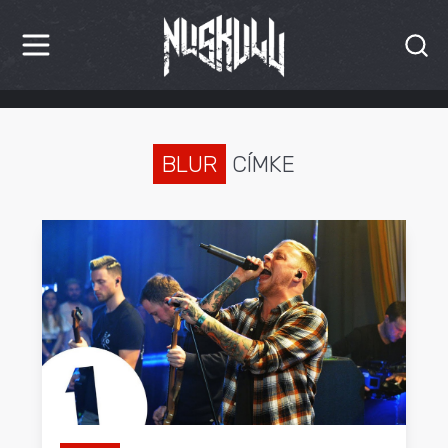
HÍREK
KRITIKÁK
BLUR
CÍMKE
BESZÁMOLÓK
INTERJÚK
PREMIEREK
KULT
MÁSVILÁG
BLOG