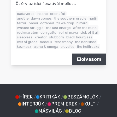
Öt érv az idei fesztivál mellett.
cadaveres
insane
orient fall
another dawn comes
the southern oracle
nadir
terror
hanoi
octahed
till we drop
blizard
wasted struggle
the last charge
after the burial
rockmaraton
don gatto
veil of maya
sick of it all
sleepless
kreator
stubborn
black hourglass
cvlt of grace
marduk
tesstimony
the banished
kozmosz
alpha & omega
eluveitie
the hellfreaks
Elolvasom
HÍREK
/
KRITIKÁK
/
BESZÁMOLÓK
/
INTERJÚK
/
PREMIEREK
/
KULT
/
MÁSVILÁG
/
BLOG