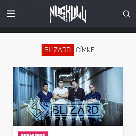
HÍREK
KRITIKÁK
BLIZARD
CÍMKE
BESZÁMOLÓK
INTERJÚK
PREMIEREK
KULT
MÁSVILÁG
BLOG
PREMIEREK