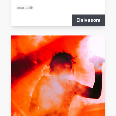
beartooth
Elolvasom