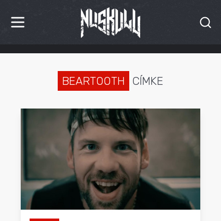
HÍREK
KRITIKÁK
BEARTOOTH
CÍMKE
BESZÁMOLÓK
INTERJÚK
PREMIEREK
KULT
MÁSVILÁG
BLOG