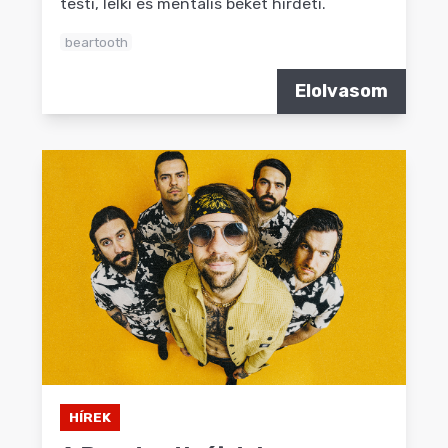
testi, lelki és mentális békét hirdeti.
beartooth
Elolvasom
HÍREK