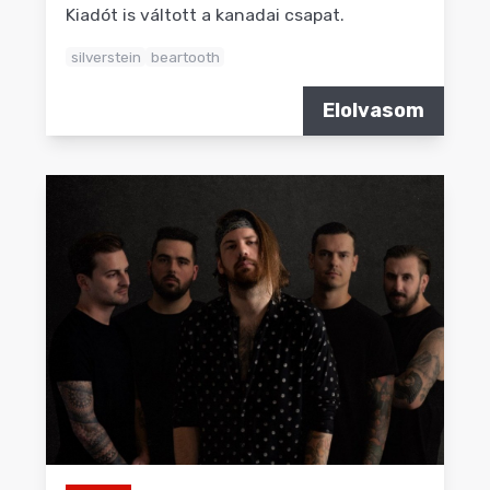
Kiadót is váltott a kanadai csapat.
silverstein
beartooth
Elolvasom