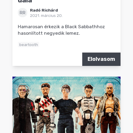
dala
Radó Richárd
RR
2021. március 20.
Hamarosan érkezik a Black Sabbathhoz
hasonlított negyedik lemez.
beartooth
Elolvasom