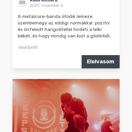
RR
2023. november 5.
A metalcore-banda ötödik lemeze
szembemegy az eddigi normákkal: pozitív
és önfeledt hangvétellel hirdeti a lelki
békét, és hogy mindig van kiút a gödörből.
beartooth
Elolvasom