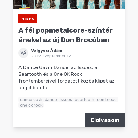
HÍREK
A fél popmetalcore-színtér
énekel az új Don Brocóban
Völgyesi Ádám
VÁ
2019. szeptember 12.
A Dance Gavin Dance, az Issues, a
Beartooth és a One OK Rock
frontembereivel forgatott közös klipet az
angol banda.
dance gavin dance
issues
beartooth
don broco
one ok rock
Elolvasom