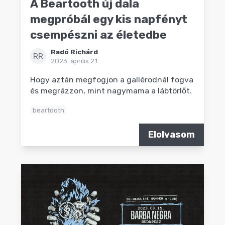
A Beartooth új dala
megpróbál egy kis napfényt
csempészni az életedbe
Radó Richárd
RR
2023. április 21.
Hogy aztán megfogjon a gallérodnál fogva
és megrázzon, mint nagymama a lábtörlőt.
beartooth
Elolvasom