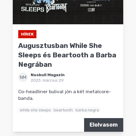
HÍREK
Augusztusban While She
Sleeps és Beartooth a Barba
Negrában
Nuskull Magazin
NM
2023. március 29.
Co-headliner bulival jön a két metalcore-
banda.
while she sleeps
beartooth
barba negra
Elolvasom