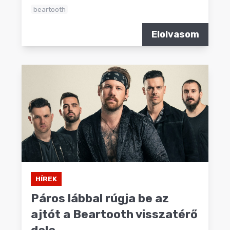
beartooth
Elolvasom
HÍREK
Páros lábbal rúgja be az
ajtót a Beartooth visszatérő