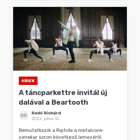
HÍREK
A táncparkettre invitál új
dalával a Beartooth
Radó Richárd
RR
2022. július 12.
Bemutatkozik a Riptide a metalcore-
zenekar soron következő lemezéről.