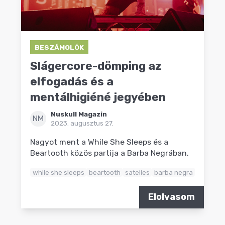
BESZÁMOLÓK
Slágercore-dömping az
elfogadás és a
mentálhigiéné jegyében
Nuskull Magazin
NM
2023. augusztus 27.
Nagyot ment a While She Sleeps és a
Beartooth közös partija a Barba Negrában.
while she sleeps
beartooth
satelles
barba negra
Elolvasom