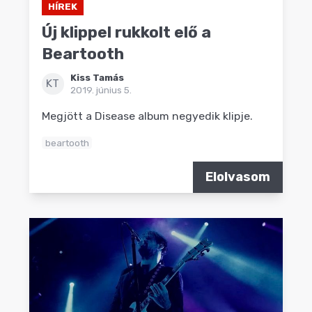
HÍREK
Új klippel rukkolt elő a
Beartooth
Kiss Tamás
KT
2019. június 5.
Megjött a Disease album negyedik klipje.
beartooth
Elolvasom