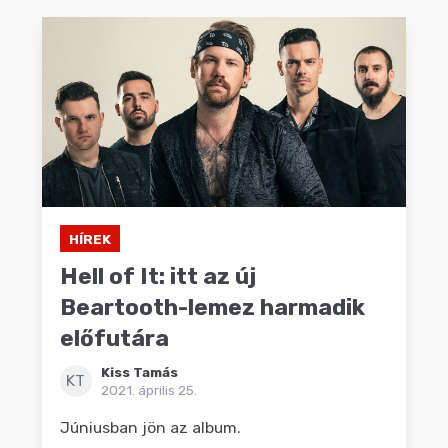
HÍREK
Hell of It: itt az új
Beartooth-lemez harmadik
előfutára
Kiss Tamás
KT
2021. április 25.
Júniusban jön az album.