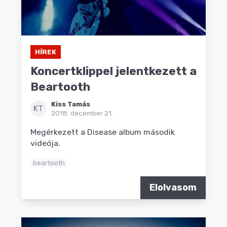
HÍREK
Koncertklippel jelentkezett a
Beartooth
Kiss Tamás
KT
2018. december 21.
Megérkezett a Disease album második
videója.
beartooth
Elolvasom