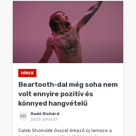
HÍREK
Beartooth-dal még soha nem
volt ennyire pozitív és
könnyed hangvételű
Radó Richárd
RR
2023. július 21.
Caleb Shomóék ősszel érkező új lemeze a