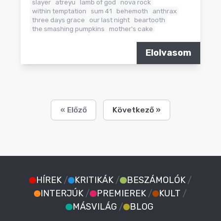
slayer
atreyu
lamb of god
nova rock
within temptation
sum 41
behemoth
anthrax
three days grace
our last night
beartooth
the smashing pumpkins
mother's cake
Elolvasom
« Előző
Következő »
HÍREK
/
KRITIKÁK
/
BESZÁMOLÓK
/
INTERJÚK
/
PREMIEREK
/
KULT
/
MÁSVILÁG
/
BLOG