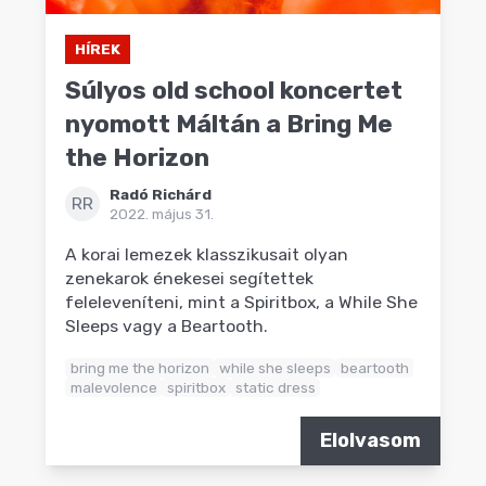
HÍREK
Súlyos old school koncertet
nyomott Máltán a Bring Me
the Horizon
Radó Richárd
RR
2022. május 31.
A korai lemezek klasszikusait olyan
zenekarok énekesei segítettek
feleleveníteni, mint a Spiritbox, a While She
Sleeps vagy a Beartooth.
bring me the horizon
while she sleeps
beartooth
malevolence
spiritbox
static dress
Elolvasom