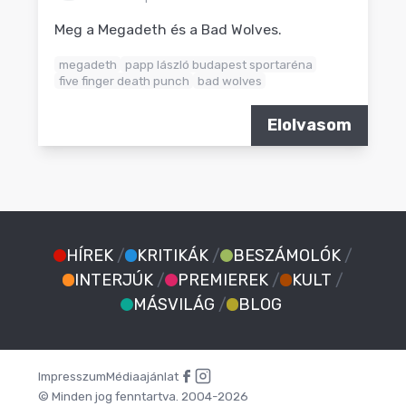
Meg a Megadeth és a Bad Wolves.
megadeth
papp lászló budapest sportaréna
five finger death punch
bad wolves
Elolvasom
HÍREK
/
KRITIKÁK
/
BESZÁMOLÓK
/
INTERJÚK
/
PREMIEREK
/
KULT
/
MÁSVILÁG
/
BLOG
Impresszum
Médiaajánlat
© Minden jog fenntartva. 2004-2026