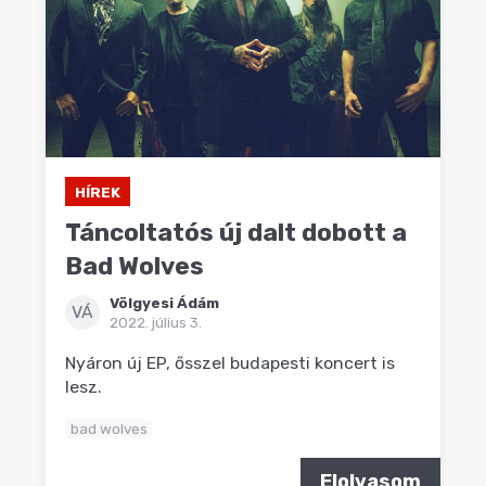
HÍREK
Táncoltatós új dalt dobott a
Bad Wolves
Völgyesi Ádám
VÁ
2022. július 3.
Nyáron új EP, ősszel budapesti koncert is
lesz.
bad wolves
Elolvasom