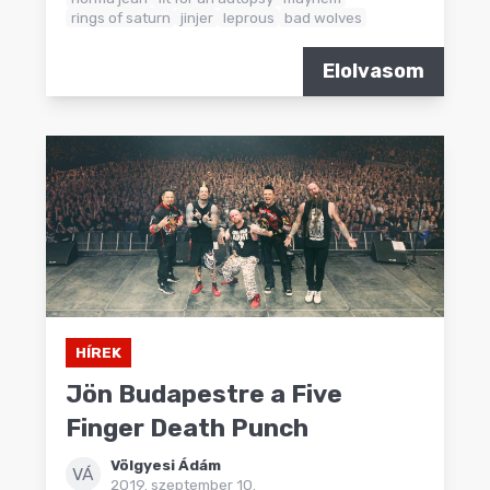
rings of saturn
jinjer
leprous
bad wolves
Elolvasom
HÍREK
Jön Budapestre a Five
Finger Death Punch
Völgyesi Ádám
VÁ
2019. szeptember 10.