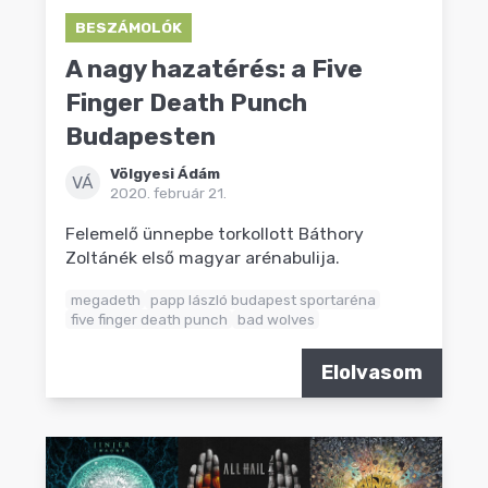
BESZÁMOLÓK
A nagy hazatérés: a Five
Finger Death Punch
Budapesten
Völgyesi Ádám
VÁ
2020. február 21.
Felemelő ünnepbe torkollott Báthory
Zoltánék első magyar arénabulija.
megadeth
papp lászló budapest sportaréna
five finger death punch
bad wolves
Elolvasom