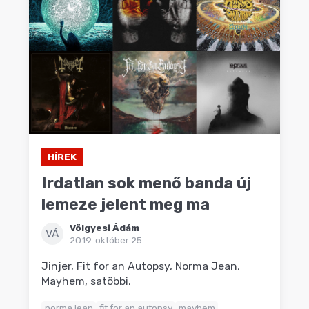
HÍREK
Irdatlan sok menő banda új
lemeze jelent meg ma
Völgyesi Ádám
VÁ
2019. október 25.
Jinjer, Fit for an Autopsy, Norma Jean,
Mayhem, satöbbi.
norma jean
fit for an autopsy
mayhem