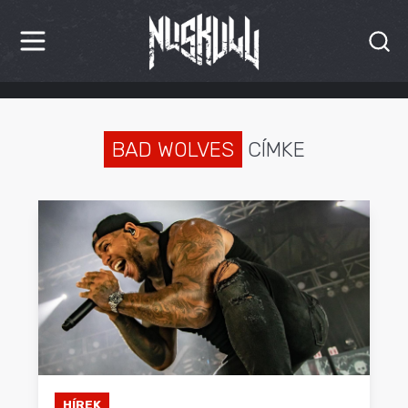
HÍREK
KRITIKÁK
BAD WOLVES
CÍMKE
BESZÁMOLÓK
INTERJÚK
PREMIEREK
KULT
MÁSVILÁG
BLOG
HÍREK