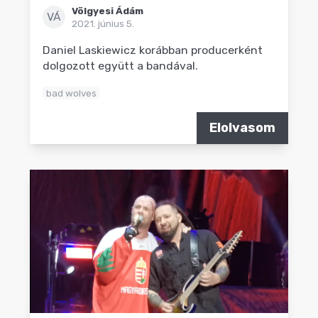
Völgyesi Ádám
VÁ
2021. június 5.
Daniel Laskiewicz korábban producerként
dolgozott együtt a bandával.
bad wolves
Elolvasom