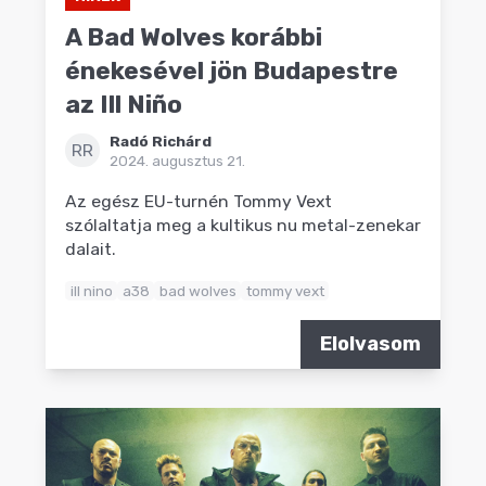
A Bad Wolves korábbi
énekesével jön Budapestre
az Ill Niño
Radó Richárd
RR
2024. augusztus 21.
Az egész EU-turnén Tommy Vext
szólaltatja meg a kultikus nu metal-zenekar
dalait.
ill nino
a38
bad wolves
tommy vext
Elolvasom