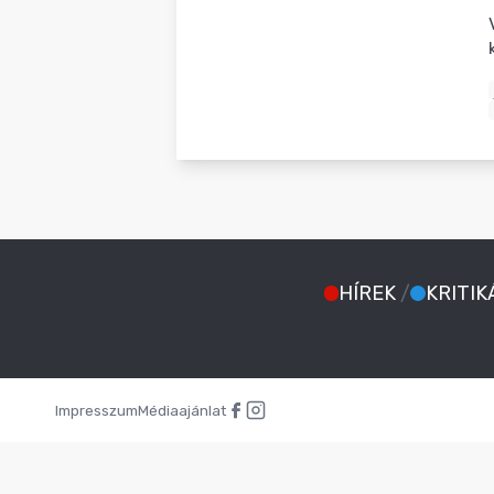
BLOG
HÍREK
/
KRITIK
Impresszum
Médiaajánlat