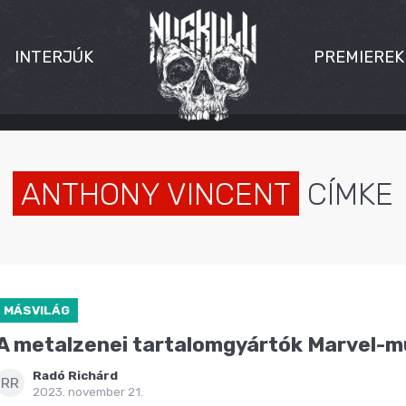
INTERJÚK
PREMIEREK
ANTHONY VINCENT
CÍMKE
MÁSVILÁG
A metalzenei tartalomgyártók Marvel-m
Radó Richárd
RR
2023. november 21.