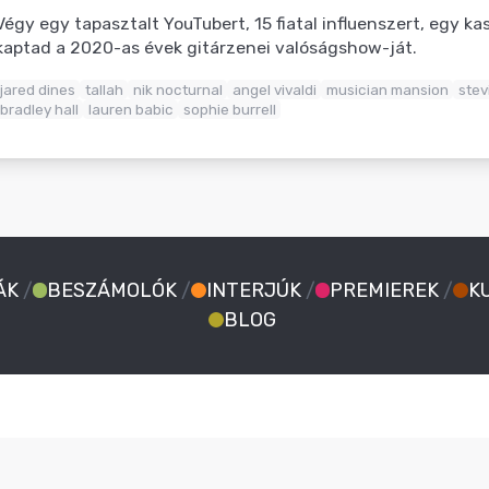
Végy egy tapasztalt YouTubert, 15 fiatal influenszert, egy kas
kaptad a 2020-as évek gitárzenei valóságshow-ját.
jared dines
tallah
nik nocturnal
angel vivaldi
musician mansion
stev
bradley hall
lauren babic
sophie burrell
ÁK
/
BESZÁMOLÓK
/
INTERJÚK
/
PREMIEREK
/
K
BLOG