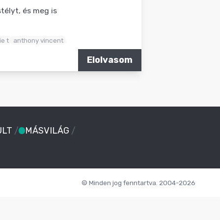
télyt, és meg is
ie t
anthony vincent
Elolvasom
ULT
/
MÁSVILÁG
/
© Minden jog fenntartva. 2004-2026