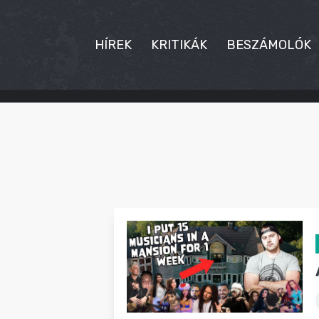
HÍREK
KRITIKÁK
BESZÁMOLÓK
HÍREK
KRITIKÁK
BESZÁMOLÓK
INTERJÚK
PREMIEREK
KULT
MÁSVILÁG