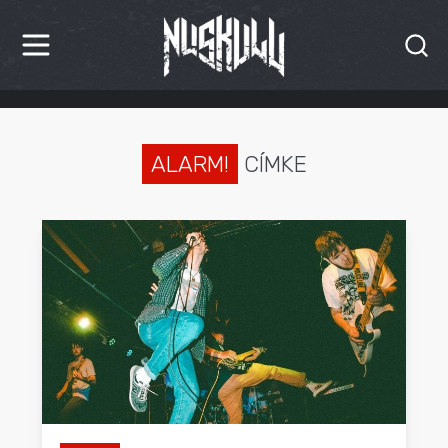
HÍREK
KRITIKÁK
ALARM!
CÍMKE
BESZÁMOLÓK
INTERJÚK
PREMIEREK
KULT
MÁSVILÁG
BLOG