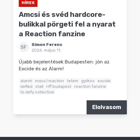
HÍREK
Amcsi és svéd hardcore-
bulikkal pörgeti fel a nyarat
a Reaction fanzine
Simon Ferenc
SF
2026. május 11.
Újabb bejelentések Budapesten: jön az
Excide és az Alarm!
alarm!
mass/reaction
tetem
gyilkos
excide
defied
stall
riff budapest
reaction fanzine
to defy collective
Elolvasom