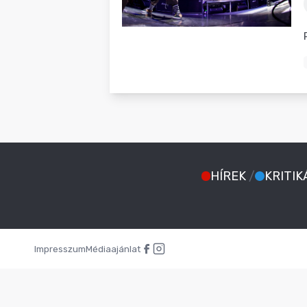
BLOG
HÍREK
/
KRITIK
Impresszum
Médiaajánlat