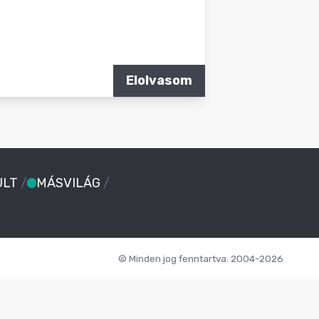
Elolvasom
ULT
/
MÁSVILÁG
/
© Minden jog fenntartva. 2004-2026