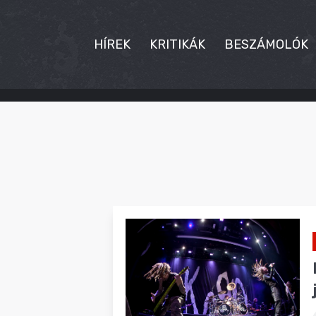
HÍREK
KRITIKÁK
BESZÁMOLÓK
HÍREK
KRITIKÁK
BESZÁMOLÓK
INTERJÚK
PREMIEREK
KULT
MÁSVILÁG