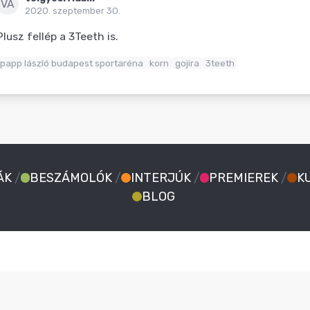
VÁ
2020. szeptember 30.
Plusz fellép a 3Teeth is.
papp lászló budapest sportaréna
korn
gojira
3teeth
ÁK
/
BESZÁMOLÓK
/
INTERJÚK
/
PREMIEREK
/
K
BLOG