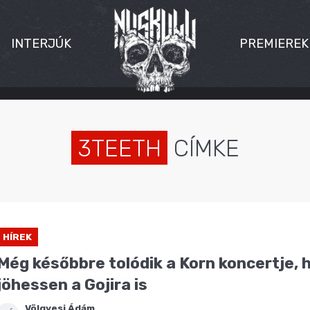
INTERJÚK
PREMIEREK
3TEETH
CÍMKE
HÍREK
Még későbbre tolódik a Korn koncertje, 
jöhessen a Gojira is
Völgyesi Ádám