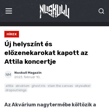
HÍREK
HÍREK
KRITIKÁK
Új helyszínt és
BESZÁMOLÓK
előzenekarokat kapott az
Attila koncertje
INTERJÚK
PREMIEREK
Nuskull Magazin
NM
2023. február 10.
KULT
attila
akvárium
ghost iris
stain the canvas
skywalker
dropout kings
MÁSVILÁG
Az Akvárium nagytermébe költözik a
BLOG