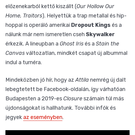
előzenekarból kettő kiszállt (
Our Hollow Our
Home, Traitors
). Helyettük a trap metallal és hip-
hoppal is operáló amerikai
Dropout Kings
és a
nálunk már nem ismeretlen cseh
Skywalker
érkezik. A lineupban a
Ghost Iris
és a
Stain the
Canvas
változatlan, mindkét csapat új albummal
indul a turnéra.
Mindeközben jó hír, hogy az
Attila
nemrég új dalt
lebegtetett be Facebook-oldalán, így várhatóan
Budapesten a 2019-es
Closure
számain túl más
újdonságokat is hallhatunk. További infók és
jegyek
az eseményben
.