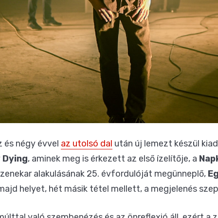
z és négy évvel
az utolsó dal
után új lemezt készül kia
 Dying
, aminek meg is érkezett az első ízelítője, a
Nap
 zenekar alakulásának 25. évfordulóját megünneplő,
Eg
ajd helyet, hét másik tétel mellett, a megjelenés sz
ttal való szembenézés és az önreflexió áll, ezért a ze