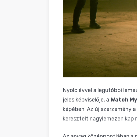
Nyolc évvel a legutóbbi leme
jeles képviselője, a
Watch My
képében. Az új szerzemény a
keresztelt nagylemezen kap m
Az anyag középpontjában a múl