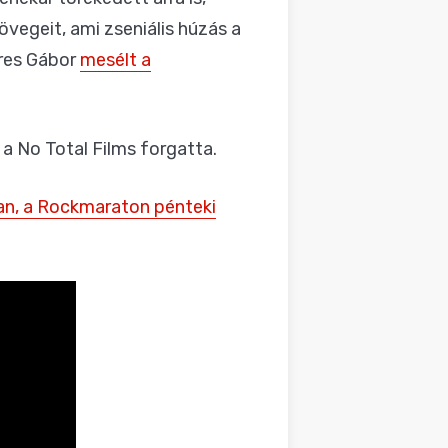
vegeit, ami zseniális húzás a
eres Gábor
mesélt a
g a No Total Films forgatta.
n, a Rockmaraton pénteki