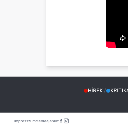
HÍREK
/
KRITIK
Impresszum
Médiaajánlat