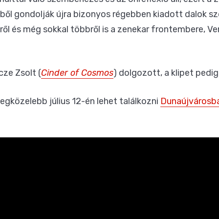
ből gondolják újra bizonyos régebben kiadott dalok szö
ről és még sokkal többről is a zenekar frontembere, V
ze Zsolt (
Cinder of Cosmos
) dolgozott, a klipet pedi
legközelebb július 12-én lehet találkozni
Dunaújvárosba