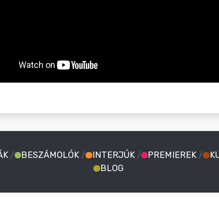
ÁK
/
BESZÁMOLÓK
/
INTERJÚK
/
PREMIEREK
/
K
BLOG