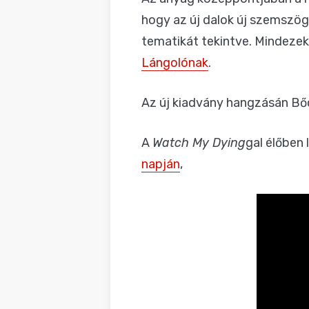
hogy az új dalok új szemszög
tematikát tekintve. Mindezek
Lángolónak
.
Az új kiadvány hangzásán Bőc
A
Watch My Dying
gal élőben 
napján
,