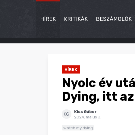
HÍREK
KRITIKÁK
BESZÁMOLÓK
HÍREK
KRITIKÁK
HÍREK
BESZÁMOLÓK
Nyolc év utá
INTERJÚK
Dying, itt az
PREMIEREK
Kiss Gábor
KULT
KG
2024. május 3.
MÁSVILÁG
watch my dying