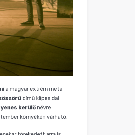
dni a magyar extrém metal
köszörű
című klipes dal
yenes kerülő
névre
eptember környékén várható.
nekar törekedett arra is,