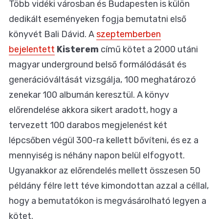
Több vidéki városban és Budapesten is külön
dedikált eseményeken fogja bemutatni első
könyvét Bali Dávid. A
szeptemberben
bejelentett
Kisterem
című kötet a 2000 utáni
magyar
underground belső formálódását és
generációváltását vizsgálja, 100 meghatározó
zenekar 100 albumán keresztül. A könyv
előrendelése akkora sikert aradott, hogy a
tervezett 100 darabos megjelenést két
lépcsőben végül 300-ra kellett bővíteni, és ez a
mennyiség is néhány napon belül elfogyott.
Ugyanakkor az előrendelés mellett összesen 50
példány félre lett téve kimondottan azzal a céllal,
hogy a bemutatókon is megvásárolható legyen a
kötet.