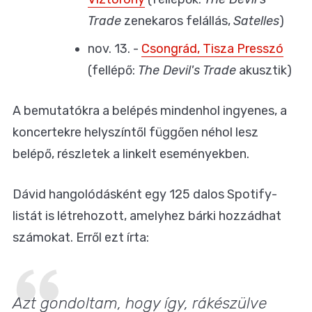
Trade
zenekaros felállás,
Satelles
)
nov. 13. -
Csongrád, Tisza Presszó
(fellépő:
The Devil's Trade
akusztik)
A bemutatókra a belépés mindenhol ingyenes, a
koncertekre helyszíntől függően néhol lesz
belépő, részletek a linkelt eseményekben.
Dávid hangolódásként egy 125 dalos Spotify-
listát is létrehozott, amelyhez bárki hozzádhat
számokat. Erről ezt írta:
Azt gondoltam, hogy így, rákészülve