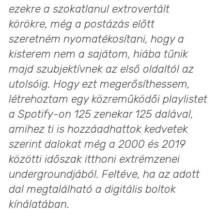
ezekre a szokatlanul extrovertált
körökre, még a postázás előtt
szeretném nyomatékosítani, hogy a
kisterem nem a sajátom, hiába tűnik
majd szubjektívnek az első oldaltól az
utolsóig. Hogy ezt megerősíthessem,
létrehoztam egy közreműködői playlistet
a Spotify-on 125 zenekar 125 dalával,
amihez ti is hozzáadhattok kedvetek
szerint dalokat még a 2000 és 2019
közötti időszak itthoni extrémzenei
undergroundjából. Feltéve, ha az adott
dal megtalálható a digitális boltok
kínálatában.