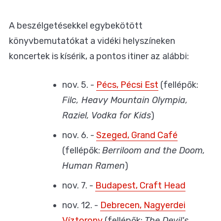
A beszélgetésekkel egybekötött
könyvbemutatókat a vidéki helyszíneken
koncertek is kísérik, a pontos itiner az alábbi:
nov. 5. -
Pécs, Pécsi Est
(fellépők:
Filc, Heavy Mountain Olympia,
Raziel, Vodka for Kids
)
nov. 6. -
Szeged, Grand Café
(fellépők:
Berriloom and the Doom,
Human Ramen
)
nov. 7. -
Budapest, Craft Head
nov. 12. -
Debrecen, Nagyerdei
Víztorony
(fellépők:
The Devil's