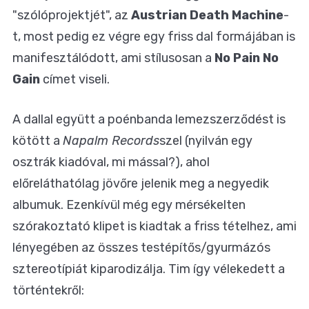
"szólóprojektjét", az
Austrian Death Machine
-
t, most pedig ez végre egy friss dal formájában is
manifesztálódott, ami stílusosan a
No Pain No
Gain
címet viseli.
A dallal együtt a poénbanda lemezszerződést is
kötött a
Napalm Records
szel (nyilván egy
osztrák kiadóval, mi mással?), ahol
előreláthatólag jövőre jelenik meg a negyedik
albumuk. Ezenkívül még egy mérsékelten
szórakoztató klipet is kiadtak a friss tételhez, ami
lényegében az összes testépítős/gyurmázós
sztereotípiát kiparodizálja. Tim így vélekedett a
történtekről: