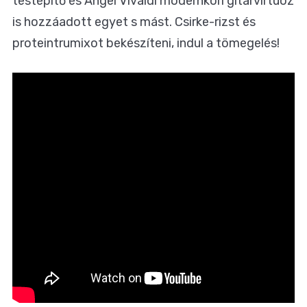
testépítő és Angel Vivaldi modernkori gitárvirtuóz
is hozzáadott egyet s mást. Csirke-rizst és
proteintrumixot bekészíteni, indul a tömegelés!