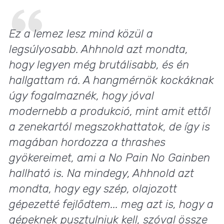
Ez a lemez lesz mind közül a
legsúlyosabb. Ahhnold azt mondta,
hogy legyen még brutálisabb, és én
hallgattam rá. A hangmérnök kockáknak
úgy fogalmaznék, hogy jóval
modernebb a produkció, mint amit ettől
a zenekartól megszokhattatok, de így is
magában hordozza a thrashes
gyökereimet, ami a
No Pain No Gain
ben
hallható is. Na mindegy, Ahhnold azt
mondta, hogy egy szép, olajozott
gépezetté fejlődtem... meg azt is, hogy a
gépeknek pusztulniuk kell, szóval össze