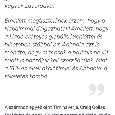
vagyok zavarodva.
Emellett megtisztelőnek érzem, hogy a
Napalm
mal dolgozhatok! Amellett, hogy
a kiadó erőteljes globális jelenléttel és
hihetetlen stábbal bír, Ahhnold azt is
mondta, hogy már csak a brutális nevük
miatt is hozzájuk kell szerződnünk. Mint
a '80-as évek akciófilmjei és Ahhnold: a
tökéletes kombó.
A számhoz egyébként Tim haverja, Craig Golias