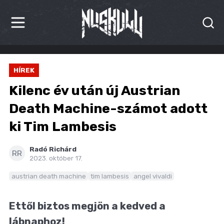
HÍREK
HÍREK
KRITIKÁK
Kilenc év után új Austrian
BESZÁMOLÓK
Death Machine-számot adott
ki Tim Lambesis
INTERJÚK
PREMIEREK
Radó Richárd
RR
2023. október 17.
KULT
austrian death machine
tim lambesis
angel vivaldi
MÁSVILÁG
Ettől biztos megjön a kedved a
BLOG
lábnaphoz!