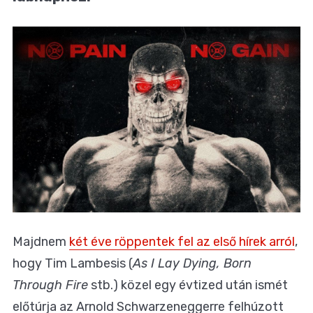
Majdnem
két éve röppentek fel az első hírek arról
,
hogy Tim Lambesis (
As I Lay Dying, Born
Through Fire
stb.) közel egy évtized után ismét
előtúrja az Arnold Schwarzeneggerre felhúzott