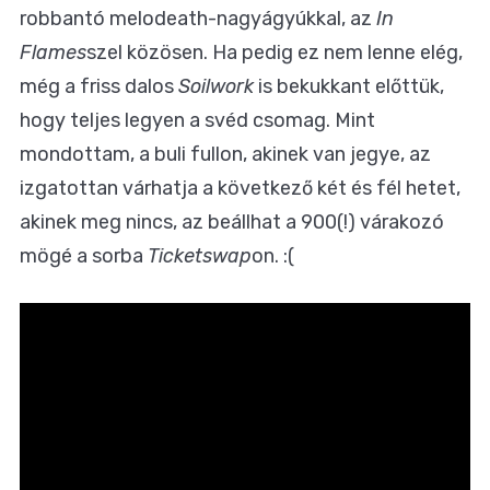
robbantó
melodeath-nagyágyúkkal, az
In
Flames
szel közösen. Ha pedig ez nem lenne elég,
még a
friss dalos
Soilwork
is bekukkant előttük,
hogy teljes legyen a svéd csomag. Mint
mondottam, a buli fullon, akinek van jegye, az
izgatottan várhatja a következő két és fél hetet,
akinek meg nincs, az beállhat
a 900(!) várakozó
mögé a sorba
Ticketswap
on
. :(