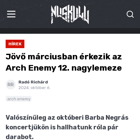
HÍREK
HÍREK
KRITIKÁK
Jövő márciusban érkezik az
BESZÁMOLÓK
Arch Enemy 12. nagylemeze
INTERJÚK
Radó Richárd
RR
2024. október 6.
PREMIEREK
arch enemy
KULT
Valószínűleg az októberi Barba Negrás
MÁSVILÁG
koncertjükön is hallhatunk róla pár
BLOG
darabot.