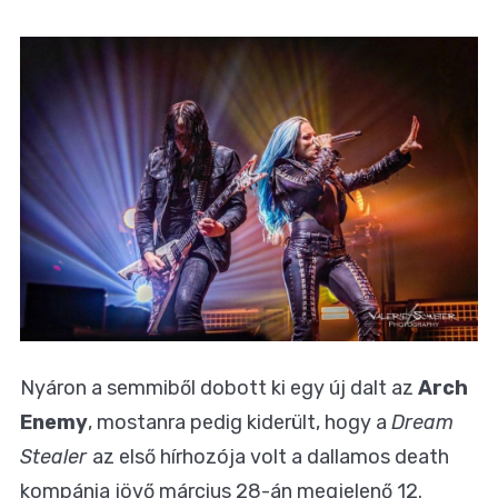
Nyáron a semmiből dobott ki egy új dalt az
Arch
Enemy
, mostanra pedig kiderült, hogy a
Dream
Stealer
az első hírhozója volt a dallamos death
kompánia jövő március 28-án megjelenő 12.