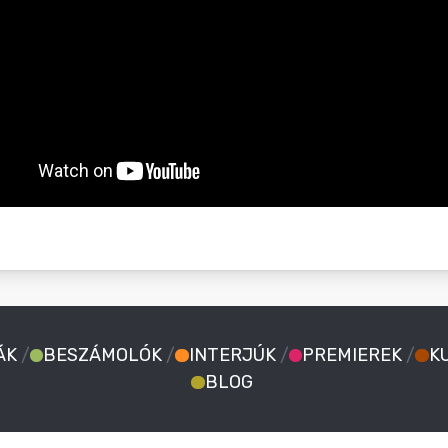
ÁK
/
BESZÁMOLÓK
/
INTERJÚK
/
PREMIEREK
/
K
BLOG