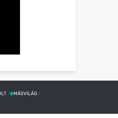
ULT
/
MÁSVILÁG
/