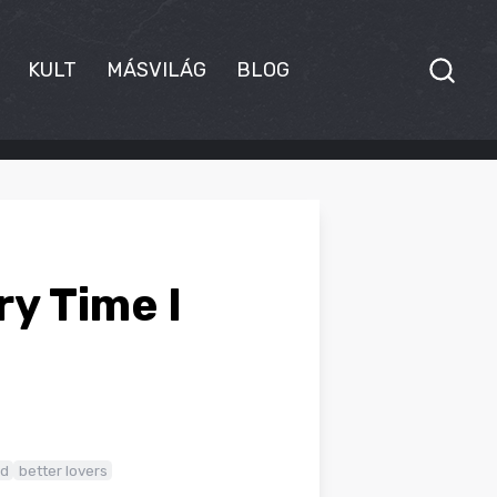
KULT
MÁSVILÁG
BLOG
ry Time I
d
better lovers