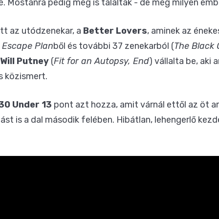
lé. Mostanra pedig meg is találták - de még milyen emb
t az utódzenekar, a
Better Lovers
, aminek az éneke
r Escape Plan
ből és további 37 zenekarból (
The Black Q
Will Putney
(
Fit for an Autopsy, End
) vállalta be, ak
s közismert.
30 Under 13
pont azt hozza, amit várnál ettől az öt 
st is a dal második felében. Hibátlan, lehengerlő kezdé