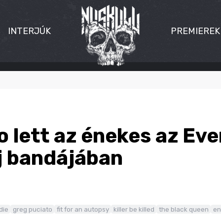
INTERJÚK
PREMIEREK
 lett az énekes az Eve
j bandájában
die
greg puciato
fit for an autopsy
killer be killed
the black queen
en