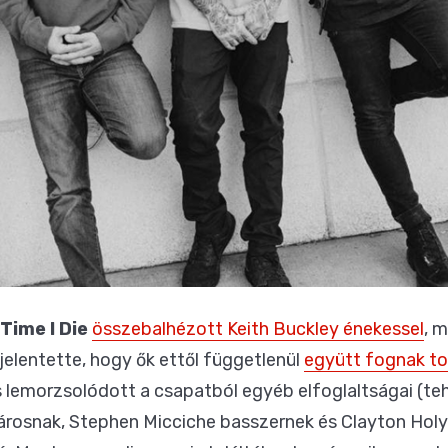
Time I Die
összebalhézott Keith Buckley énekessel
, 
jelentette, hogy ők ettől függetlenül
együtt fognak to
s lemorzsolódott a csapatból egyéb elfoglaltságai (tehá
tárosnak, Stephen Micciche basszernek és Clayton Hol