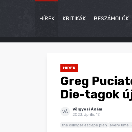
HÍREK
KRITIKÁK
BESZÁMOLÓK
HÍREK
KRITIKÁK
HÍREK
BESZÁMOLÓK
Greg Puciato
INTERJÚK
Die-tagok ú
PREMIEREK
Völgyesi Ádám
KULT
VÁ
2023. április 17.
MÁSVILÁG
the dillinger escape plan
every time i 