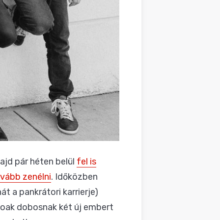
majd pár héten belül
fel is
vább zenélni
. Időközben
t a pankrátori karrierje)
yoak dobosnak két új embert