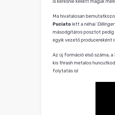
is keresnie kellett maguk mel
Ma hivatalosan bemutatkozot
Puciato
lett a néhai '
Dillinge
másodgitáros posztot pedig
egyik vezető producereként i
Az új formáció első száma, a
kis thrash metalos huncutkodá
folytatás is!