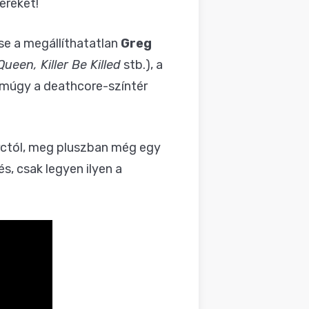
ereket!
se a megállíthatatlan
Greg
ueen, Killer Be Killed
stb.), a
i amúgy a deathcore-színtér
arctól, meg pluszban még egy
s, csak legyen ilyen a