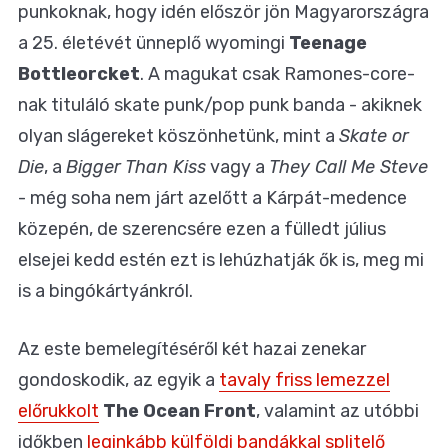
punkoknak, hogy idén először jön Magyarországra
a 25. életévét ünneplő wyomingi
Teenage
Bottleorcket
. A magukat csak Ramones-core-
nak tituláló skate punk/pop punk banda - akiknek
olyan slágereket köszönhetünk, mint a
Skate or
Die
, a
Bigger Than Kiss
vagy a
They Call Me Steve
- még soha nem járt azelőtt a Kárpát-medence
közepén, de szerencsére ezen a fülledt július
elsejei kedd estén ezt is lehúzhatják ők is, meg mi
is a bingókártyánkról.
Az este bemelegítéséről két hazai zenekar
gondoskodik, az egyik a
tavaly friss lemezzel
előrukkolt
The Ocean Front
, valamint az utóbbi
időkben
leginkább külföldi bandákkal splitelő