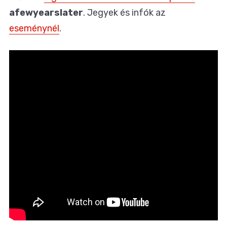
afewyearslater
. Jegyek és infók az
eseménynél
.