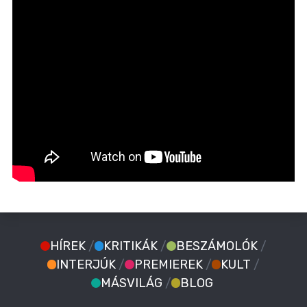
HÍREK
/
KRITIKÁK
/
BESZÁMOLÓK
/
INTERJÚK
/
PREMIEREK
/
KULT
/
MÁSVILÁG
/
BLOG