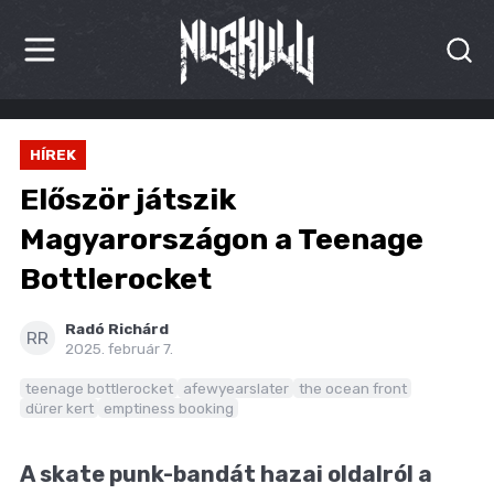
HÍREK
HÍREK
KRITIKÁK
Először játszik
BESZÁMOLÓK
Magyarországon a Teenage
Bottlerocket
INTERJÚK
PREMIEREK
Radó Richárd
RR
2025. február 7.
KULT
teenage bottlerocket
afewyearslater
the ocean front
dürer kert
emptiness booking
MÁSVILÁG
A skate punk-bandát hazai oldalról a
BLOG