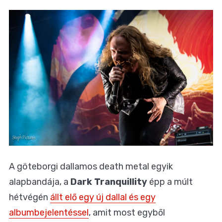
A göteborgi dallamos death metal egyik
alapbandája, a
Dark Tranquillity
épp a múlt
hétvégén
állt elő egy új dallal és egy
albumbejelentéssel
, amit most egyből