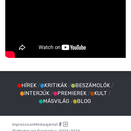
HÍREK
/
KRITIKÁK
/
BESZÁMOLÓK
/
INTERJÚK
/
PREMIEREK
/
KULT
/
MÁSVILÁG
/
BLOG
Impresszum
Médiaajánlat
© Minden jog fenntartva. 2004-2026