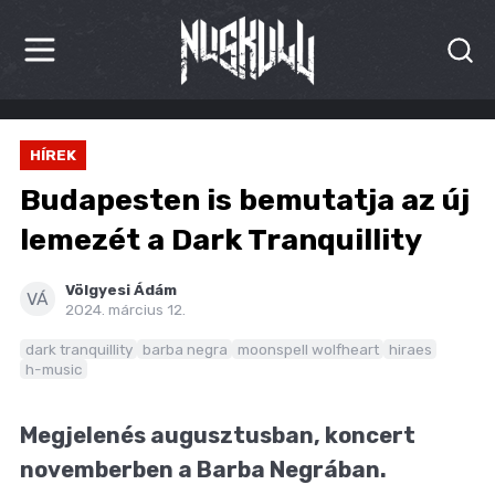
HÍREK
HÍREK
KRITIKÁK
Budapesten is bemutatja az új
BESZÁMOLÓK
lemezét a Dark Tranquillity
INTERJÚK
Völgyesi Ádám
VÁ
2024. március 12.
PREMIEREK
dark tranquillity
barba negra
moonspell wolfheart
hiraes
h-music
KULT
MÁSVILÁG
Megjelenés augusztusban, koncert
novemberben a Barba Negrában.
BLOG