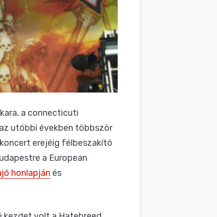
ara, a connecticuti
az utóbbi években többször
bkoncert erejéig félbeszakító
Budapestre a European
jó honlapján
és
 kezdet volt a Hatebreed