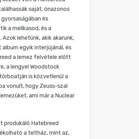
találhassák saját, önazonos
k gyorsaságában és
tik a mellkasod, és a
 Azok lehetünk, akik akarunk,
album egyik interjújánál, és
reed a lemez felvétele előtt
re, a lengyel Woodstock
örboatján is közvetlenül a
ba vonult, hogy Zeuss-szal
 lemezüket, ami már a Nuclear
at produkáló Hatebreed
ékolható a teltház, mint az,