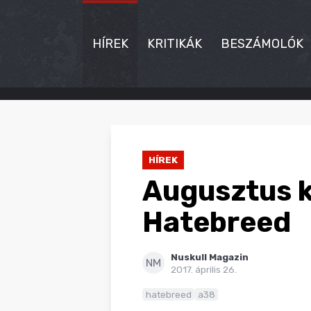
HÍREK
KRITIKÁK
BESZÁMOLÓK
HÍREK
KRITIKÁK
HÍREK
BESZÁMOLÓK
Augusztus k
INTERJÚK
Hatebreed
PREMIEREK
Nuskull Magazin
KULT
NM
2017. április 26.
MÁSVILÁG
hatebreed
a38