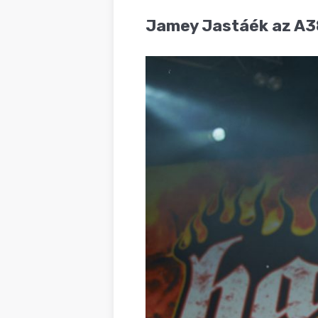
BLOG
Jamey Jastáék az A38