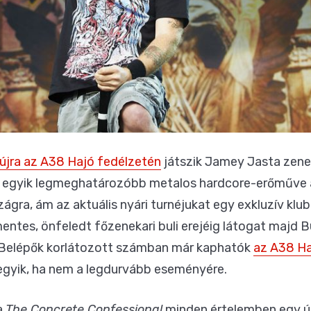
újra az A38 Hajó fedélzetén
játszik Jamey Jasta zenek
ó egyik legmeghatározóbb metalos hardcore-erőműve 
ágra, ám az aktuális nyári turnéjukat egy exkluzív klu
ntes, önfeledt főzenekari buli erejéig látogat majd 
 Belépők korlátozott számban már kaphatók
az A38 Ha
gyik, ha nem a legdurvább eseményére.
a
The Concrete Confessional
minden értelemben egy új