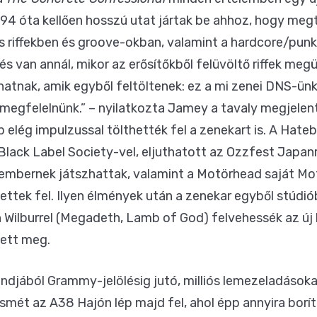
94 óta kellően hosszú utat jártak be ahhoz, hogy meg
s riffekben és groove-okban, valamint a hardcore/pun
s van annál, mikor az erősítőkből felüvöltő riffek megü
atnak, amik egyből feltöltenek: ez a mi zenei DNS-ünk.
egfelelnünk.” – nyilatkozta Jamey a tavaly megjelent 
elég impulzussal tölthették fel a zenekart is. A Hateb
 Black Label Society-vel, eljuthatott az Ozzfest Japan
 embernek játszhattak, valamint a Motörhead saját Mot
ettek fel. Ilyen élmények után a zenekar egyből stúdió
h Wilburrel (Megadeth, Lamb of God) felvehessék az új
ett meg.
ndjából Grammy-jelölésig jutó, milliós lemezeladások
ismét az A38 Hajón lép majd fel, ahol épp annyira borít