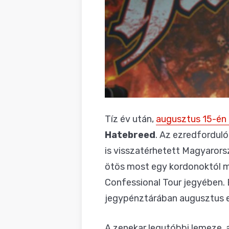
Tíz év után,
augusztus 15-én 
Hatebreed
. Az ezredfordul
is visszatérhetett Magyarorsz
ötös most egy kordonoktól me
Confessional Tour jegyében.
jegypénztárában augusztus e
A zenekar legutóbbi lemeze, 