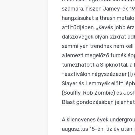
szá
mára, hiszen Jamey-ék 19
hangzásukat a thrash metalo
attitűdjében. „Kevés jobb érzé
dalszövegek olyan szikrát adh
semmilyen trendnek nem kell m
a lemezt megelőző turnék épp 
turnézhatott a Slipknottal, a
fesztiválon négyszázezer (!)
Slayer és Lemmyék előtt léph
(Soulfly, Rob Zombie) és Jos
Blast gondozásában jelenhet
A kilencvenes évek undergrou
augusztus 15-én, tíz év után 