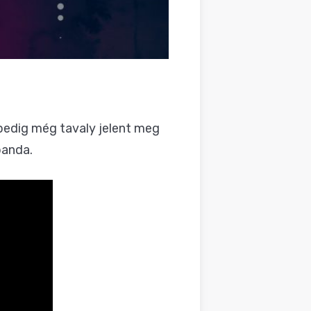
k pedig még
tavaly jelent meg
banda.