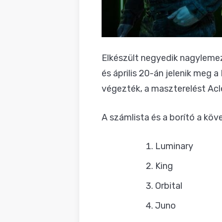
Elkészült negyedik nagyleme
és április 20-án jelenik meg
végezték, a maszterelést Acl
A számlista és a borító a köv
Luminary
King
Orbital
Juno