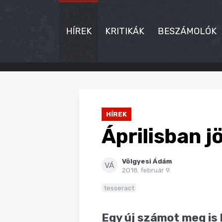
HÍREK
KRITIKÁK
BESZÁMOLÓK
HÍREK
KRITIKÁK
HÍREK
BESZÁMOLÓK
Áprilisban 
INTERJÚK
Völgyesi Ádám
PREMIEREK
VÁ
2018. február 9.
KULT
tesseract
MÁSVILÁG
Egy új számot meg is l