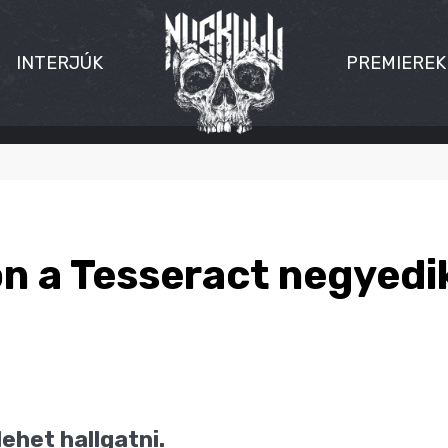
INTERJÚK
PREMIEREK
jön a Tesseract negyed
ehet hallgatni.