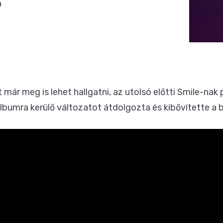
n
t már meg is lehet hallgatni, az utolsó előtti Smile-na
albumra kerülő változatot átdolgozta és kibővítette a 