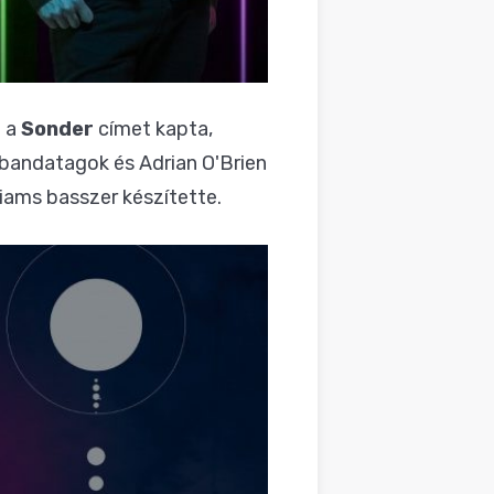
a a
Sonder
címet kapta,
 bandatagok és Adrian O'Brien
iams basszer készítette.