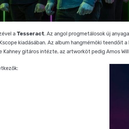
zével a
Tesseract
. Az angol progmetálosok új anyag
 a Kscope kiadásában. Az album hangmérnöki teendőit a
e Kahney gitáros intézte, az artworköt pedig Amos Will
etkezők: