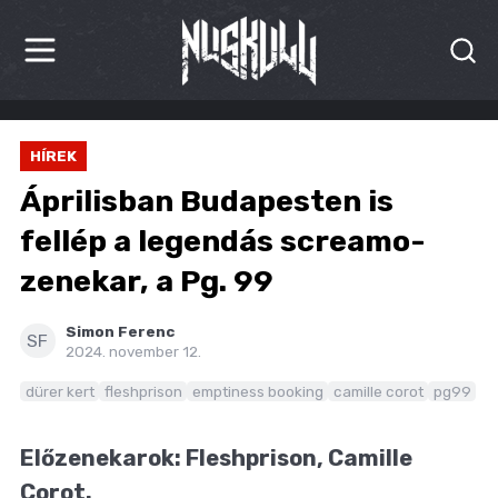
HÍREK
HÍREK
KRITIKÁK
Áprilisban Budapesten is
BESZÁMOLÓK
fellép a legendás screamo-
zenekar, a Pg. 99
INTERJÚK
PREMIEREK
Simon Ferenc
SF
2024. november 12.
KULT
dürer kert
fleshprison
emptiness booking
camille corot
pg99
MÁSVILÁG
Előzenekarok: Fleshprison, Camille
BLOG
Corot.