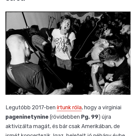
Legutóbb 2017-ben
írtunk róla
, hogy a virginiai
pageninetynine
(rövidebben
Pg. 99
) újra
aktivizálta magát, és bár csak Amerikában, de
ismét koncertezik. Igaz, beletelt jó néhány évbe,