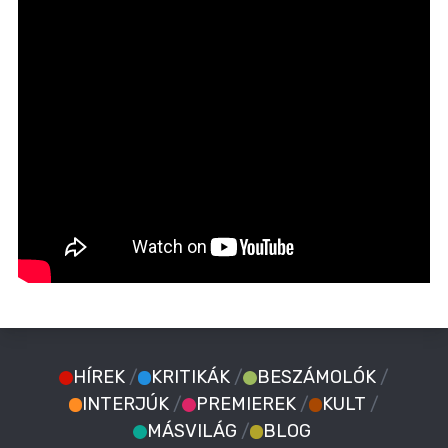
HÍREK
/
KRITIKÁK
/
BESZÁMOLÓK
/
INTERJÚK
/
PREMIEREK
/
KULT
/
MÁSVILÁG
/
BLOG