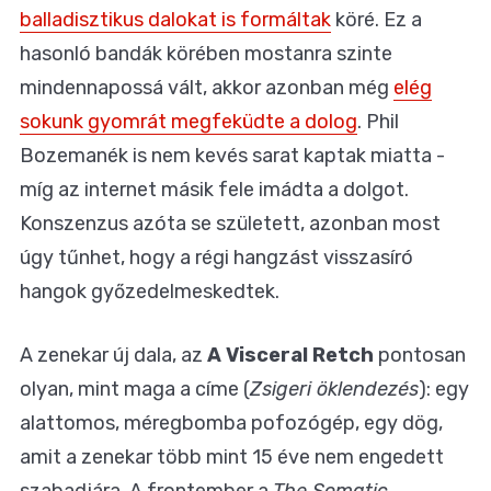
balladisztikus dalokat is formáltak
köré. Ez a
hasonló bandák körében mostanra szinte
mindennapossá vált, akkor azonban még
elég
sokunk gyomrát megfeküdte a dolog
. Phil
Bozemanék is nem kevés sarat kaptak miatta -
míg az internet másik fele imádta a dolgot.
Konszenzus azóta se született, azonban most
úgy tűnhet, hogy a régi hangzást visszasíró
hangok győzedelmeskedtek.
A zenekar új dala, az
A Visceral Retch
pontosan
olyan, mint maga a címe (
Zsigeri öklendezés
): egy
alattomos, méregbomba pofozógép, egy dög,
amit a zenekar több mint 15 éve nem engedett