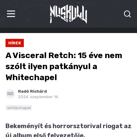
HÍREK
HÍREK
KRITIKÁK
A Visceral Retch: 15 éve nem
BESZÁMOLÓK
szólt ilyen patkányul a
Whitechapel
INTERJÚK
PREMIEREK
Radó Richárd
RR
2024. szeptember 14.
KULT
whitechapel
MÁSVILÁG
Bekeményít és horrorsztorival riogat az
BLOG
új album első felvezetője.