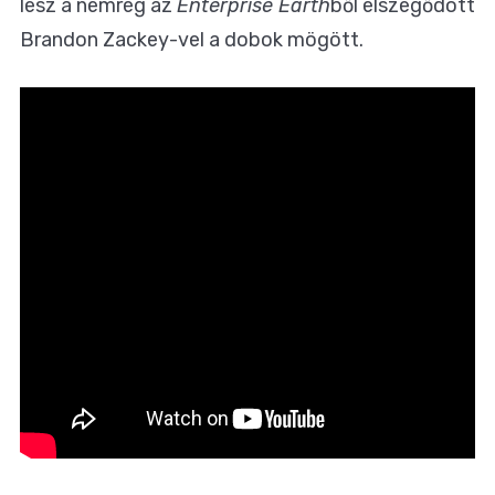
lesz a nemrég az
Enterprise Earth
ből elszegődött
Brandon Zackey-vel a dobok mögött.