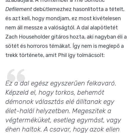
szabadjára. A frontember a
The Somatic
Defilement
debütlemezhez hasonlította a tételt,
és azt kell, hogy mondjam, ez most kivételesen
nem áll messze a valóságtól. A dal alapötletét
Zach Householder gitáros hozta, aki nagyban éli a
sötét és horroros témákat. Így nem is meglepő a
trekk története, amit Phil így tolmácsolt:
Ez a dal egész egyszerűen felkavaró.
Képzeld el, hogy torkos, behemót
démonok választás elé állítanak egy
élet-halál helyzetben. Megeszitek a
végterméküket, esetleg egymást, vagy
éhen haltok. A csavar, hogy azok ellen