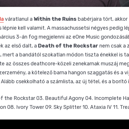
da
váratlanul a
Within the Ruins
babérjaira tört, akkor
lépnie kell valamit. A massachussetsi négyes pedig lé
árcius 3-án fog megjelenni az eOne Music gondozásá
k az első dalt, a
Death of the Rockstar
nem csak a z
, mert a bandától szokatlan módon tiszta énekkel is ta
inte az összes deathcore-közeli zenekarnak muszáj meg
szerzemény, a kötelező barna hangon szaggatás és a v
lább csekkolható a számlista, az új tétel, és a borító i
of the Rockstar 03. Beautiful Agony 04. Incomplete H
on 08. Ivory Tower 09. Sky Splitter 10. Ataxia IV 11. Tr