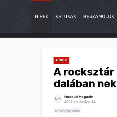
HÍREK
KRITIKÁK
BESZÁMOLÓK
HÍREK
KRITIKÁK
HÍREK
BESZÁMOLÓK
A rocksztár 
INTERJÚK
dalában nek
PREMIEREK
Nuskull Magazin
KULT
NM
2016. november 22.
MÁSVILÁG
within the ruins