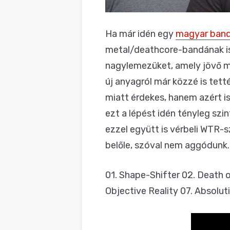
Ha már idén egy
magyar ban
metal/deathcore-bandának is 
nagylemezüket, amely jövő m
új anyagról már közzé is tetté
miatt érdekes, hanem azért is
ezt a lépést idén tényleg sz
ezzel együtt is vérbeli WTR-
belőle, szóval nem aggódunk. A
01. Shape-Shifter 02. Death 
Objective Reality 07. Absoluti