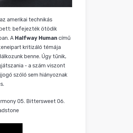
 az amerikai technikás
pett: befejezték ötödik
ban. A
Halfway Human
című
eneipart kritizáló témája
lálkozunk benne. Úgy tűnik,
játszania - a szám viszont
ijjogó szóló sem hiányoznak
s.
armony 05. Bittersweet 06.
eadstone