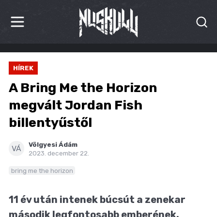
HÍREK
HÍREK
KRITIKÁK
A Bring Me the Horizon
BESZÁMOLÓK
megvált Jordan Fish
billentyűstől
INTERJÚK
PREMIEREK
Völgyesi Ádám
VÁ
2023. december 22.
KULT
bring me the horizon
MÁSVILÁG
11 év után intenek búcsút a zenekar
BLOG
második legfontosabb emberének.