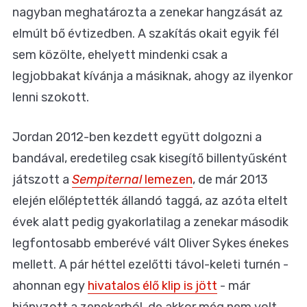
nagyban meghatározta a zenekar hangzását az
elmúlt bő évtizedben. A szakítás okait egyik fél
sem közölte, ehelyett mindenki csak a
legjobbakat kívánja a másiknak, ahogy az ilyenkor
lenni szokott.
Jordan 2012-ben kezdett együtt dolgozni a
bandával, eredetileg csak kisegítő billentyűsként
játszott a
Sempiternal
lemezen
, de már 2013
elején előléptették állandó taggá, az azóta eltelt
évek alatt pedig gyakorlatilag a zenekar második
legfontosabb emberévé vált Oliver Sykes énekes
mellett. A pár héttel ezelőtti távol-keleti turnén -
ahonnan egy
hivatalos élő klip is jött
- már