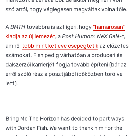
hiányzott a zenekarból, de akkor még nem volt
szó arról, hogy véglegesen megváltak volna tőle.
A
BMTH
továbbra is azt ígéri, hogy
"hamarosan"
kiadja az új lemezét
, a
Post Human: NeX GeN
-t,
amiről
több mint két éve csepegtetik
az előzetes
számokat. Fish pedig várhatóan a produceri és
dalszerzői karrierjét fogja tovább építeni (bár az
erről szóló rész a posztjából időközben törölve
lett).
Bring Me The Horizon has decided to part ways
with Jordan Fish. We want to thank him for the