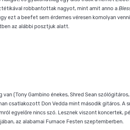
ztétikával robbantottak nagyot, mint amit anno a
Bles
 úgy ezt a beefet sem érdemes véresen komolyan venni,
en az alábbi posztjuk alatt.
ag van (Tony Gambino énekes, Shred Sean szólógitáros,
nnan csatlakozott Don Vedda mint második gitáros. A s
umról egyelőre nincs szó. Lesznek viszont koncertek, p
jában, az alabamai Furnace Festen szeptemberben.