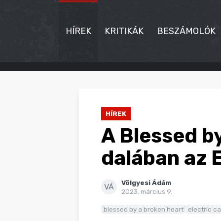
HÍREK
KRITIKÁK
BESZÁMOLÓK
HÍREK
KRITIKÁK
HÍREK
BESZÁMOLÓK
A Blessed b
INTERJÚK
dalában az 
PREMIEREK
Völgyesi Ádám
KULT
VÁ
2023. március 9.
MÁSVILÁG
blessed by a broken heart
electric ca