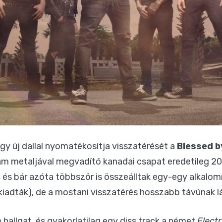
gy új dallal nyomatékosítja visszatérését a
Blessed b
am metaljával megvadító kanadai csapat eredetileg 20
és bár azóta többször is összeálltak egy-egy alkalom
s kiadták), de a mostani visszatérés hosszabb távúnak lá
 hallgat, és gyakorlatilag egy diss track a német
Electr