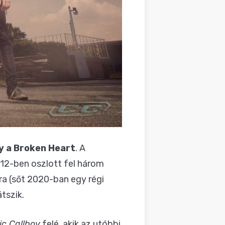
y a Broken Heart
. A
12-ben oszlott fel három
ra (sőt 2020-ban egy régi
tszik.
ic Callboy
felé, akik az utóbbi