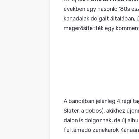
években egy hasonló '80s es
kanadaiak dolgait általában,
megerősítették egy kommentb
A bandában jelenleg 4 régi t
Slater, a dobos), akikhez újo
dalon is dolgoznak, de új alb
feltámadó
zenekarok Kánaán