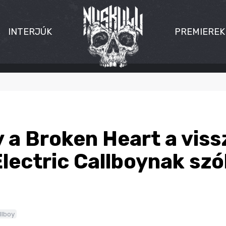
INTERJÚK
PREMIEREK
y a Broken Heart a vis
Electric Callboynak sz
llboy