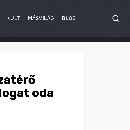
KULT
MÁSVILÁG
BLOG
szatérő
ólogat oda