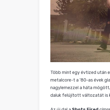
Több mint egy évtized után e
metalcore-t a '80-as évek gl
nagylemezzel a háta mögött, 
daluk felújított változatát i
Az új dal a
Shots Fired
címre