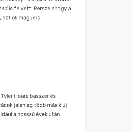
sed
is felvett. Persze ahogy a
 ezt ők maguk is
 Tyler Hoare basszer és
rácok jelenleg több másik új
éldául a
hosszú évek után