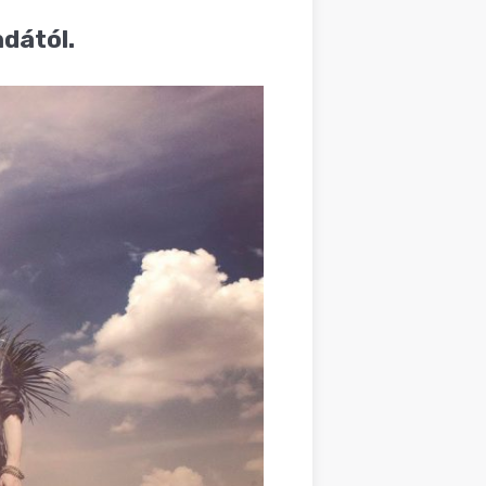
ndától.