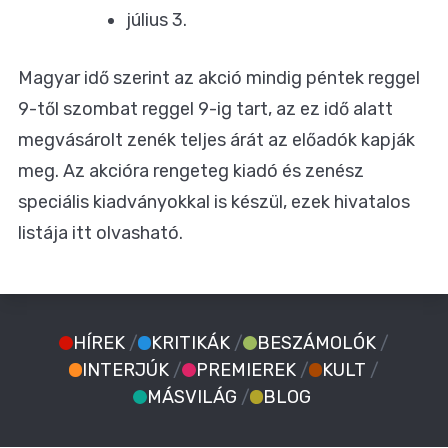
július 3.
Magyar idő szerint az akció mindig péntek reggel
9-től szombat reggel 9-ig tart, az ez idő alatt
megvásárolt zenék teljes árát az előadók kapják
meg. Az akcióra rengeteg kiadó és zenész
speciális kiadványokkal is készül,
ezek hivatalos
listája itt olvasható.
HÍREK
/
KRITIKÁK
/
BESZÁMOLÓK
/
INTERJÚK
/
PREMIEREK
/
KULT
/
MÁSVILÁG
/
BLOG