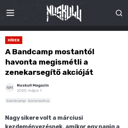
HÍREK
HÍREK
KRITIKÁK
A Bandcamp mostantól
BESZÁMOLÓK
havonta megismétli a
zenekarsegítő akcióját
INTERJÚK
PREMIEREK
Nuskull Magazin
NM
2020. május 1.
KULT
bandcamp
koronavírus
MÁSVILÁG
Nagy sikere volt a márciusi
BLOG
kezdeményezésnek, amikor egy napig a