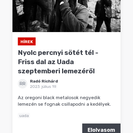
HÍREK
Nyolc percnyi sötét tél -
Friss dal az Uada
szeptemberi lemezéről
Radó Richárd
RR
2023. július 19.
Az oregoni black metalosok negyedik
lemezén se fognak csillapodni a kedélyek.
uada
Elolvasom