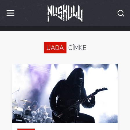
HÍREK
KRITIKÁK
UADA
CÍMKE
BESZÁMOLÓK
INTERJÚK
PREMIEREK
KULT
MÁSVILÁG
BLOG