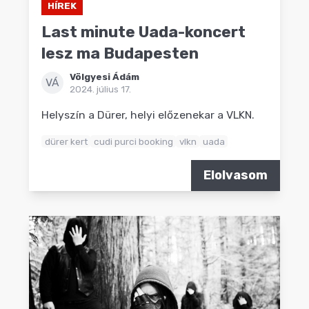
HÍREK
Last minute Uada-koncert
lesz ma Budapesten
Völgyesi Ádám
VÁ
2024. július 17.
Helyszín a Dürer, helyi előzenekar a VLKN.
dürer kert
cudi purci booking
vlkn
uada
Elolvasom