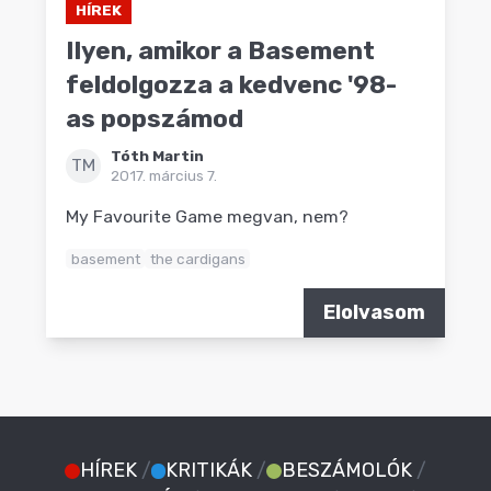
HÍREK
Ilyen, amikor a Basement
feldolgozza a kedvenc '98-
as popszámod
Tóth Martin
TM
2017. március 7.
My Favourite Game megvan, nem?
basement
the cardigans
Elolvasom
HÍREK
/
KRITIKÁK
/
BESZÁMOLÓK
/