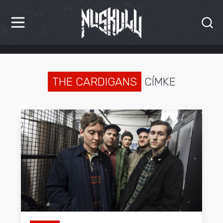
HÍREK
KRITIKÁK
THE CARDIGANS
CÍMKE
BESZÁMOLÓK
INTERJÚK
PREMIEREK
KULT
MÁSVILÁG
BLOG