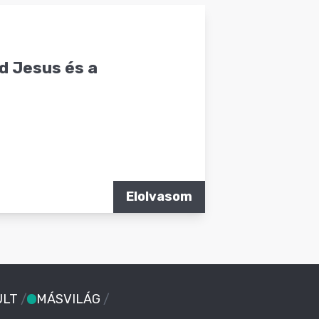
d Jesus és a
Elolvasom
ULT
/
MÁSVILÁG
/