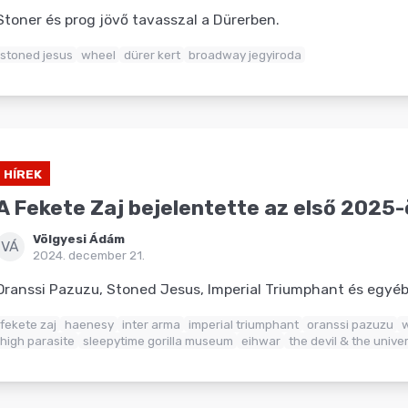
Stoner és prog jövő tavasszal a Dürerben.
stoned jesus
wheel
dürer kert
broadway jegyiroda
HÍREK
A Fekete Zaj bejelentette az első 2025-
Völgyesi Ádám
VÁ
2024. december 21.
Oranssi Pazuzu, Stoned Jesus, Imperial Triumphant és egyéb
fekete zaj
haenesy
inter arma
imperial triumphant
oranssi pazuzu
w
high parasite
sleepytime gorilla museum
eihwar
the devil & the unive