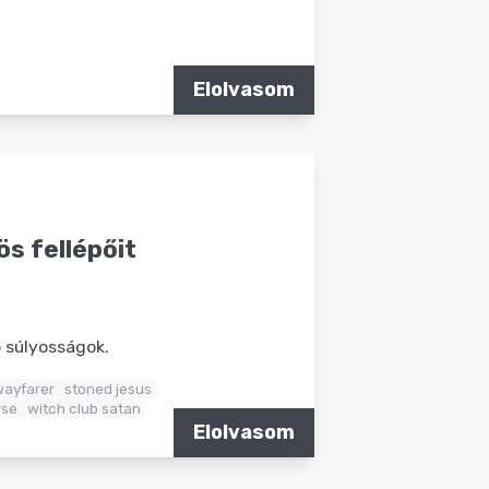
Elolvasom
ös fellépőit
 súlyosságok.
ayfarer
stoned jesus
rse
witch club satan
Elolvasom