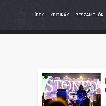
HÍREK
KRITIKÁK
BESZÁMOLÓK
HÍREK
KRITIKÁK
BESZÁMOLÓK
INTERJÚK
PREMIEREK
KULT
MÁSVILÁG