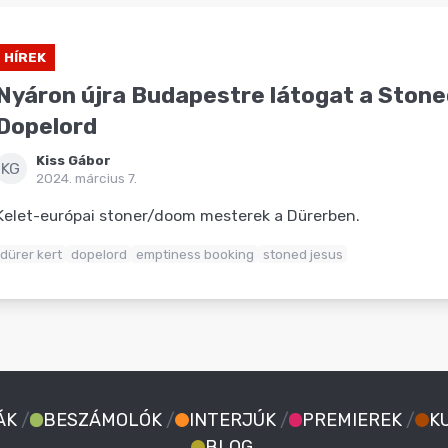
HÍREK
Nyáron újra Budapestre látogat a Stone
Dopelord
Kiss Gábor
KG
2024. március 7.
Kelet-európai stoner/doom mesterek a Dürerben.
dürer kert
dopelord
emptiness booking
stoned jesus
ÁK
/
BESZÁMOLÓK
/
INTERJÚK
/
PREMIEREK
/
K
BLOG