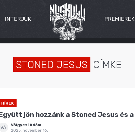
INTERJÚK
PREMIEREK
STONED JESUS
CÍMKE
HÍREK
Együtt jön hozzánk a Stoned Jesus és a
Völgyesi Ádám
VÁ
2025. november 16.