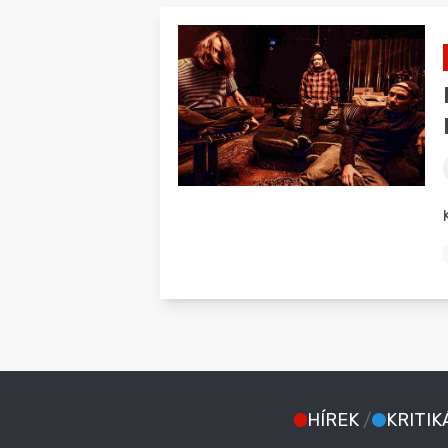
HÍREK
/
KRITIK