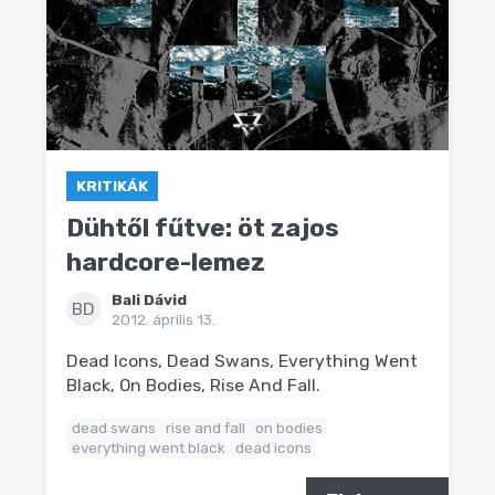
KRITIKÁK
Dühtől fűtve: öt zajos
hardcore-lemez
Bali Dávid
BD
2012. április 13.
Dead Icons, Dead Swans, Everything Went
Black, On Bodies, Rise And Fall.
dead swans
rise and fall
on bodies
everything went black
dead icons