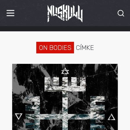
HÍREK
KRITIKÁK
ON BODIES
CÍMKE
BESZÁMOLÓK
INTERJÚK
PREMIEREK
KULT
MÁSVILÁG
BLOG