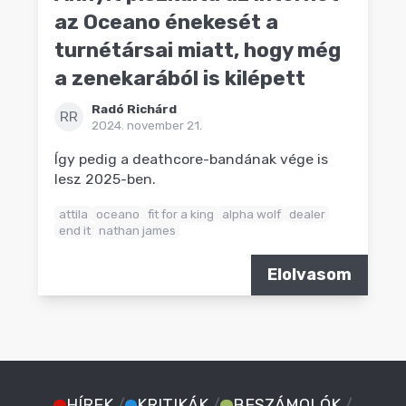
az Oceano énekesét a
turnétársai miatt, hogy még
a zenekarából is kilépett
Radó Richárd
RR
2024. november 21.
Így pedig a deathcore-bandának vége is
lesz 2025-ben.
attila
oceano
fit for a king
alpha wolf
dealer
end it
nathan james
Elolvasom
HÍREK
/
KRITIKÁK
/
BESZÁMOLÓK
/