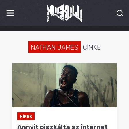
HÍREK
KRITIKÁK
NATHAN JAMES
CÍMKE
BESZÁMOLÓK
INTERJÚK
PREMIEREK
KULT
MÁSVILÁG
HÍREK
BLOG
Annyit piszkálta az internet