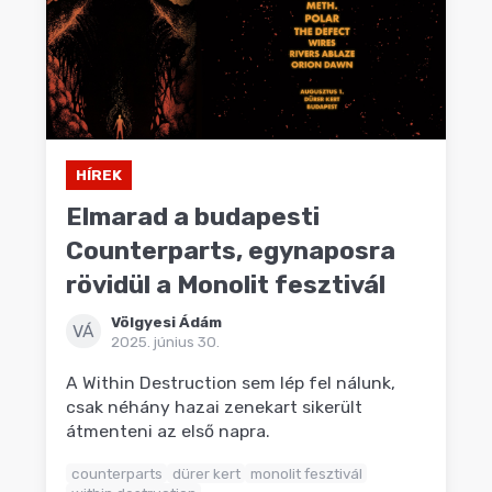
HÍREK
Elmarad a budapesti
Counterparts, egynaposra
rövidül a Monolit fesztivál
Völgyesi Ádám
VÁ
2025. június 30.
A Within Destruction sem lép fel nálunk,
csak néhány hazai zenekart sikerült
átmenteni az első napra.
counterparts
dürer kert
monolit fesztivál