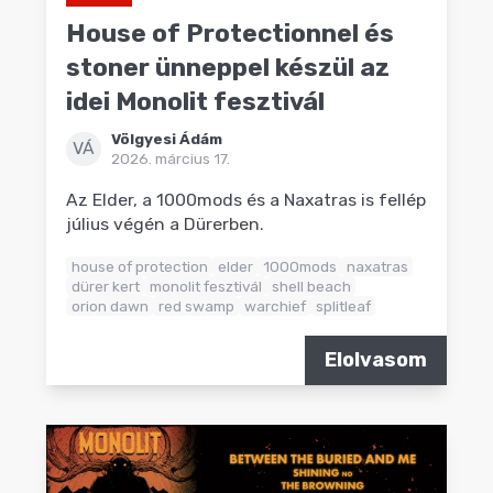
House of Protectionnel és
stoner ünneppel készül az
idei Monolit fesztivál
Völgyesi Ádám
VÁ
2026. március 17.
Az Elder, a 1000mods és a Naxatras is fellép
július végén a Dürerben.
house of protection
elder
1000mods
naxatras
dürer kert
monolit fesztivál
shell beach
orion dawn
red swamp
warchief
splitleaf
Elolvasom