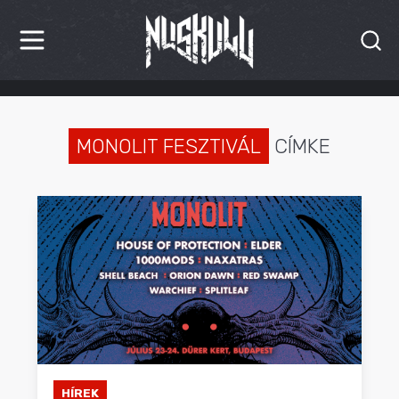
HÍREK
KRITIKÁK
MONOLIT FESZTIVÁL
CÍMKE
BESZÁMOLÓK
INTERJÚK
PREMIEREK
KULT
MÁSVILÁG
BLOG
HÍREK