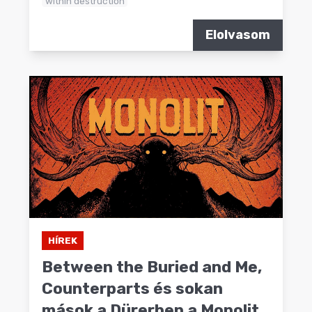
within destruction
Elolvasom
HÍREK
Between the Buried and Me,
Counterparts és sokan
mások a Dürerben a Monolit