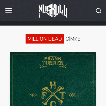
HÍREK
KRITIKÁK
MILLION DEAD
CÍMKE
BESZÁMOLÓK
INTERJÚK
PREMIEREK
KULT
MÁSVILÁG
BLOG