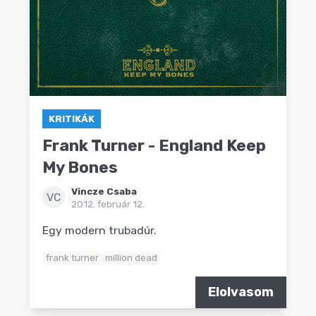
KRITIKÁK
Frank Turner - England Keep
My Bones
Vincze Csaba
VC
2012. február 12.
Egy modern trubadúr.
frank turner
million dead
Elolvasom