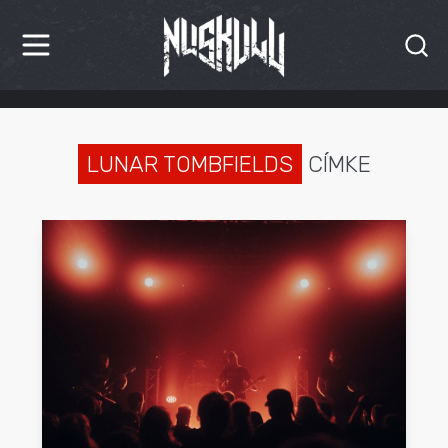
HÍREK
KRITIKÁK
LUNAR TOMBFIELDS
CÍMKE
BESZÁMOLÓK
INTERJÚK
PREMIEREK
KULT
MÁSVILÁG
BLOG