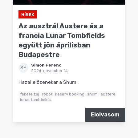
HÍREK
Az ausztrál Austere és a
francia Lunar Tombfields
együtt jön áprilisban
Budapestre
Simon Ferenc
SF
2024. november 14.
Hazai előzenekar a Shum.
fekete zaj
robot
keserv booking
shum
austere
lunar tombfields
Elolvasom