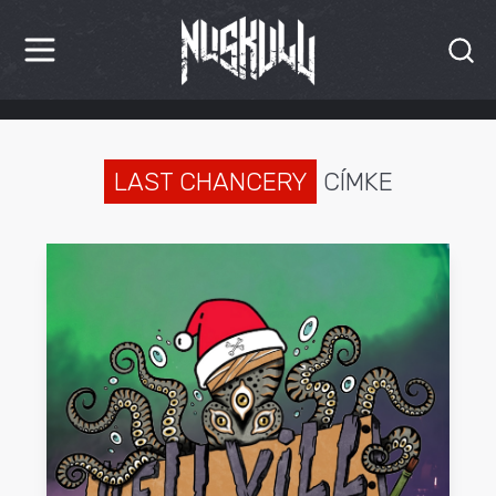
HÍREK
KRITIKÁK
LAST CHANCERY
CÍMKE
BESZÁMOLÓK
INTERJÚK
PREMIEREK
KULT
MÁSVILÁG
BLOG