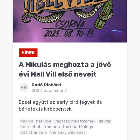
HÍREK
A Mikulás meghozta a jövő
évi Hell Vill első neveit
Radó Richárd
RR
2022. december 7.
Ezzel együtt az early bird jegyek és
bérletek is kiröppentek.
hell vill
berliose
vágtázó halottkémek
devoid
beerzebub
komodo
fuck bad things
last chancery
the sexy wild east