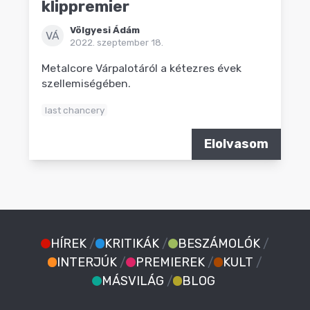
klippremier
Völgyesi Ádám
VÁ
2022. szeptember 18.
Metalcore Várpalotáról a kétezres évek
szellemiségében.
last chancery
Elolvasom
HÍREK
/
KRITIKÁK
/
BESZÁMOLÓK
/
INTERJÚK
/
PREMIEREK
/
KULT
/
MÁSVILÁG
/
BLOG