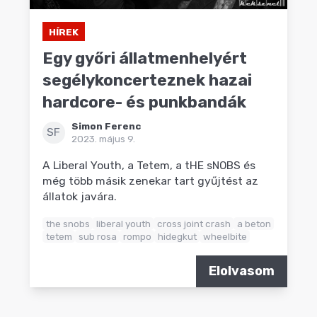
HÍREK
Egy győri állatmenhelyért
segélykoncerteznek hazai
hardcore- és punkbandák
Simon Ferenc
SF
2023. május 9.
A Liberal Youth, a Tetem, a tHE sNOBS és
még több másik zenekar tart gyűjtést az
állatok javára.
the snobs
liberal youth
cross joint crash
a beton
tetem
sub rosa
rompo
hidegkut
wheelbite
Elolvasom