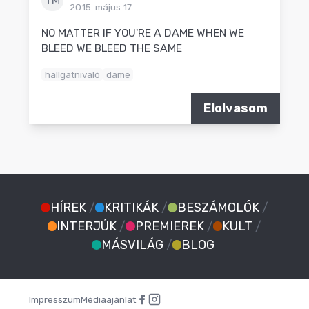
TM
2015. május 17.
NO MATTER IF YOU'RE A DAME WHEN WE
BLEED WE BLEED THE SAME
hallgatnivaló
dame
Elolvasom
HÍREK
/
KRITIKÁK
/
BESZÁMOLÓK
/
INTERJÚK
/
PREMIEREK
/
KULT
/
MÁSVILÁG
/
BLOG
Impresszum
Médiaajánlat