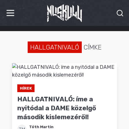
HÍREK
KRITIKÁK
HALLGATNIVALÓ
CÍMKE
BESZÁMOLÓK
INTERJÚK
PREMIEREK
HÍREK
HALLGATNIVALÓ: íme a
KULT
nyitódal a DAME közelgő
MÁSVILÁG
második kislemezéről!
BLOG
Tóth Martin