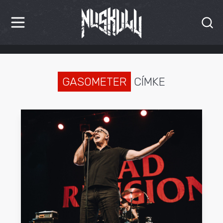
HÍREK
KRITIKÁK
GASOMETER
CÍMKE
BESZÁMOLÓK
INTERJÚK
PREMIEREK
KULT
MÁSVILÁG
BLOG