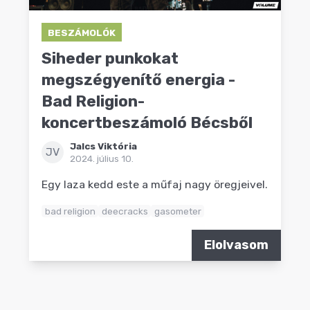
BESZÁMOLÓK
Siheder punkokat
megszégyenítő energia -
Bad Religion-
koncertbeszámoló Bécsből
Jalcs Viktória
JV
2024. július 10.
Egy laza kedd este a műfaj nagy öregjeivel.
bad religion
deecracks
gasometer
Elolvasom