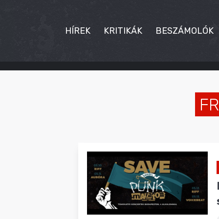
HÍREK
KRITIKÁK
BESZÁMOLÓK
HÍREK
KRITIKÁK
FR
BESZÁMOLÓK
INTERJÚK
PREMIEREK
KULT
MÁSVILÁG