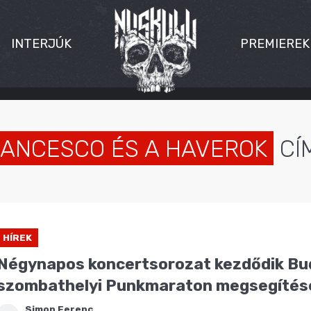
INTERJÚK
PREMIEREK
ANCESCO ÉS A HAVEROK
CÍ
HÍREK
Négynapos koncertsorozat kezdődik Bu
szombathelyi Punkmaraton megsegítés
Simon Ferenc