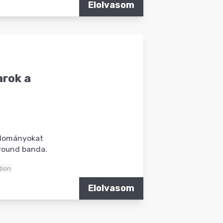
Elolvasom
arok a
adományokat
round banda.
tion
Elolvasom