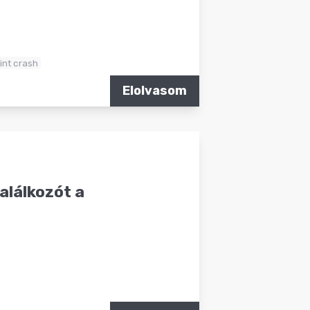
int crash
Elolvasom
alálkozót a