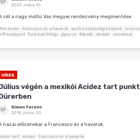
SF
2023. május 10.
A cél a nagy múltú Vas megyei rendezvény megmentése.
the snobs
francesco és a haverok
auróra közösségi központ
cross jo
riff budapest
fuck bad things
gipsy ss
fideath
disdain
voicebeat
HÍREK
Július végén a mexikói Acidez tart punkt
Dürerben
Simon Ferenc
SF
2018. június 20.
A hazai előzenekar a Francesco és a haverok.
dürer kert
acidez
francesco és a haverok