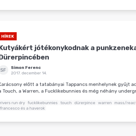
HÍREK
Kutyákért jótékonykodnak a punkzenek
Dürerpincében
Simon Ferenc
SF
2017. december 14.
Karácsony előtt a tatabányai Tappancs menhelynek gyűjt 
a Touch, a Warren, a Fucklikebunnies és még néhány underg
rivers run dry
fucklikebunnies
touch
dürerpince
warren
mass/reac
francesco és a haverok