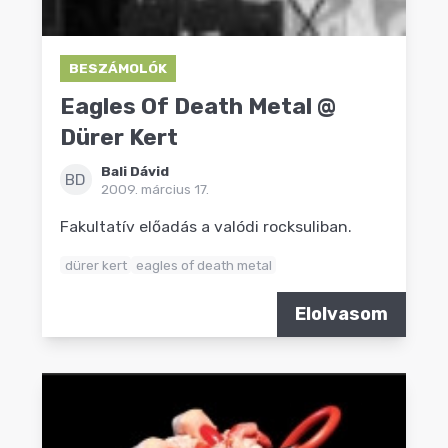
BESZÁMOLÓK
Eagles Of Death Metal @
Dürer Kert
Bali Dávid
BD
2009. március 17.
Fakultatív előadás a valódi rocksuliban.
dürer kert
eagles of death metal
Elolvasom