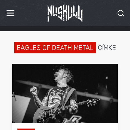
HÍREK
KRITIKÁK
EAGLES OF DEATH METAL
CÍMKE
BESZÁMOLÓK
INTERJÚK
PREMIEREK
KULT
MÁSVILÁG
BLOG