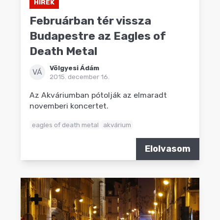
HÍREK
Februárban tér vissza
Budapestre az Eagles of
Death Metal
Völgyesi Ádám
VÁ
2015. december 16.
Az Akváriumban pótolják az elmaradt
novemberi koncertet.
eagles of death metal
akvárium
Elolvasom