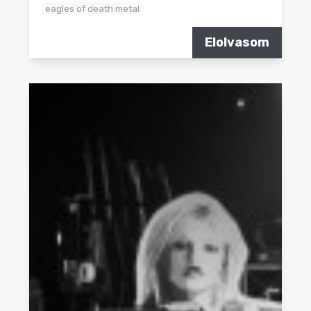
eagles of death metal
Elolvasom