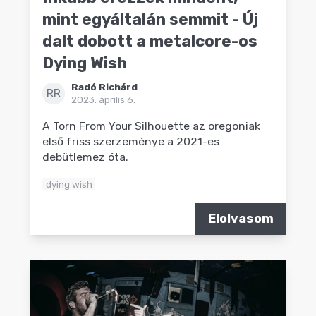
mint egyáltalán semmit - Új
dalt dobott a metalcore-os
Dying Wish
Radó Richárd
RR
2023. április 6.
A Torn From Your Silhouette az oregoniak
első friss szerzeménye a 2021-es
debütlemez óta.
dying wish
Elolvasom