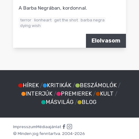
A Barba Negrában, kordonnal.
terror
lionheart
get the shot
barba negra
dying wish
Elolvasom
HÍREK
/
KRITIKÁK
/
BESZÁMOLÓK
/
INTERJÚK
/
PREMIEREK
/
KULT
/
MÁSVILÁG
/
BLOG
Impresszum
Médiaajánlat
© Minden jog fenntartva. 2004-2026