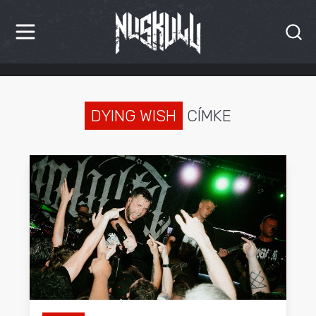
HÍREK
KRITIKÁK
DYING WISH
CÍMKE
BESZÁMOLÓK
INTERJÚK
PREMIEREK
KULT
MÁSVILÁG
BLOG