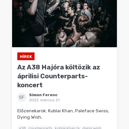
HÍREK
Az A38 Hajóra költözik az
áprilisi Counterparts-
koncert
Simon Ferenc
SF
2023. március 31.
Előzenekarok: Kublai Khan, Paleface Swiss,
Dying Wish.
a38
counterparts
kublai khan tx
dying wish