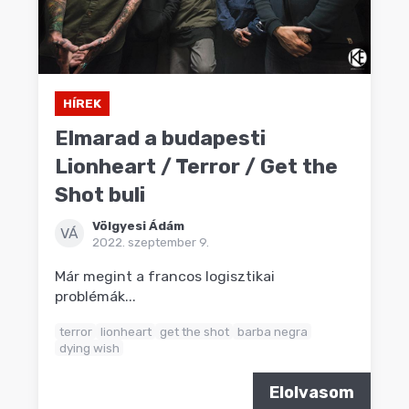
HÍREK
Elmarad a budapesti
Lionheart / Terror / Get the
Shot buli
Völgyesi Ádám
VÁ
2022. szeptember 9.
Már megint a francos logisztikai
problémák...
terror
lionheart
get the shot
barba negra
dying wish
Elolvasom