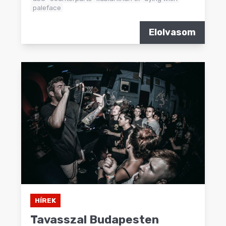
paleface
Elolvasom
HÍREK
Tavasszal Budapesten