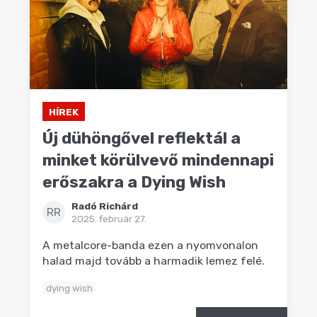
HÍREK
Új dühöngővel reflektál a
minket körülvevő mindennapi
erőszakra a Dying Wish
Radó Richárd
RR
2025. február 27.
A metalcore-banda ezen a nyomvonalon
halad majd tovább a harmadik lemez felé.
dying wish