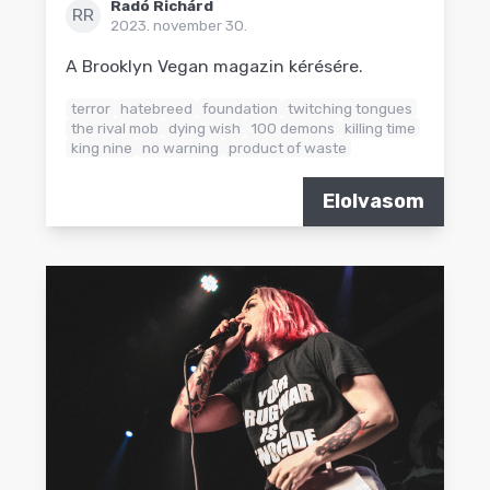
Radó Richárd
RR
2023. november 30.
A Brooklyn Vegan magazin kérésére.
terror
hatebreed
foundation
twitching tongues
the rival mob
dying wish
100 demons
killing time
king nine
no warning
product of waste
Elolvasom