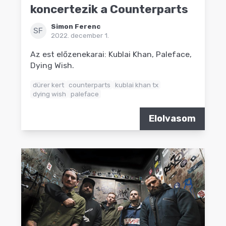
koncertezik a Counterparts
Simon Ferenc
SF
2022. december 1.
Az est előzenekarai: Kublai Khan, Paleface,
Dying Wish.
dürer kert
counterparts
kublai khan tx
dying wish
paleface
Elolvasom