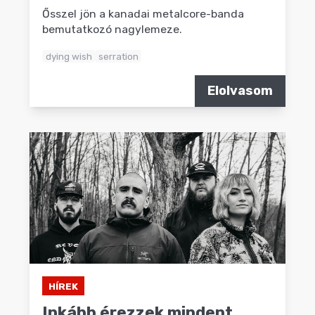
Ősszel jön a kanadai metalcore-banda
bemutatkozó nagylemeze.
dying wish
serration
Elolvasom
HÍREK
Inkább érezzek mindent,