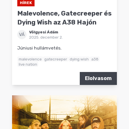
HÍREK
Malevolence, Gatecreeper és
Dying Wish az A38 Hajón
Völgyesi Ádám
VÁ
2025. december 2.
Júniusi hullámvetés.
malevolence
gatecreeper
dying wish
a38
live nation
Elolvasom