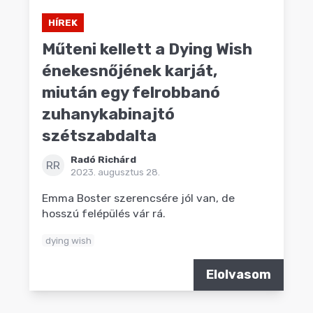
HÍREK
Műteni kellett a Dying Wish
énekesnőjének karját,
miután egy felrobbanó
zuhanykabinajtó
szétszabdalta
Radó Richárd
RR
2023. augusztus 28.
Emma Boster szerencsére jól van, de
hosszú felépülés vár rá.
dying wish
Elolvasom