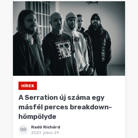
HÍREK
A Serration új száma egy
másfél perces breakdown-
hömpölyde
Radó Richárd
RR
2023. július 29.