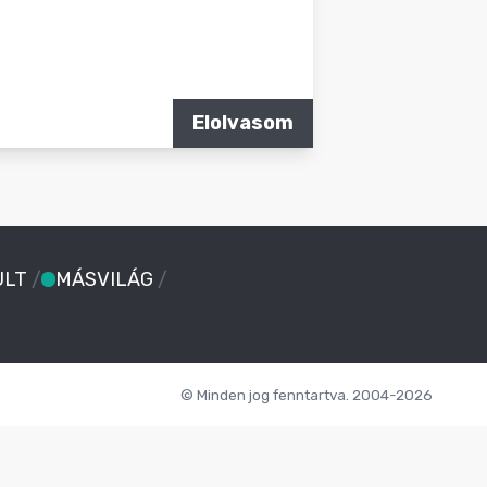
Elolvasom
ULT
/
MÁSVILÁG
/
© Minden jog fenntartva. 2004-2026