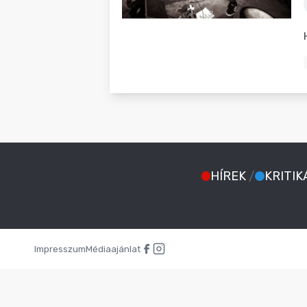
BLOG
HÍREK
/
KRITIK
Impresszum
Médiaajánlat