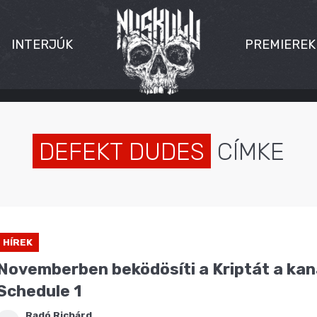
INTERJÚK
PREMIEREK
DEFEKT DUDES
CÍMKE
HÍREK
Novemberben beködösíti a Kriptát a kan
Schedule 1
Radó Richárd