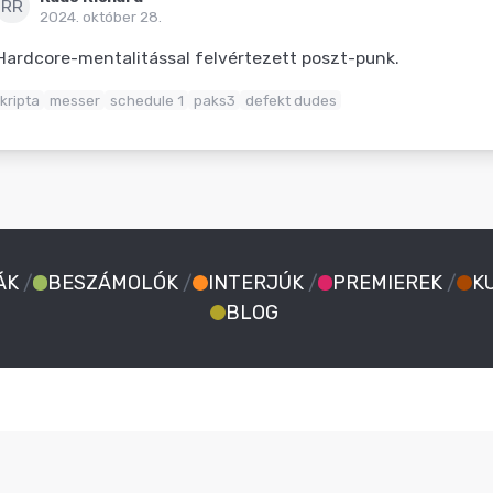
RR
2024. október 28.
Hardcore-mentalitással felvértezett poszt-punk.
kripta
messer
schedule 1
paks3
defekt dudes
ÁK
/
BESZÁMOLÓK
/
INTERJÚK
/
PREMIEREK
/
K
BLOG