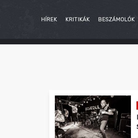
HÍREK
KRITIKÁK
BESZÁMOLÓK
HÍREK
KRITIKÁK
BESZÁMOLÓK
INTERJÚK
PREMIEREK
KULT
MÁSVILÁG