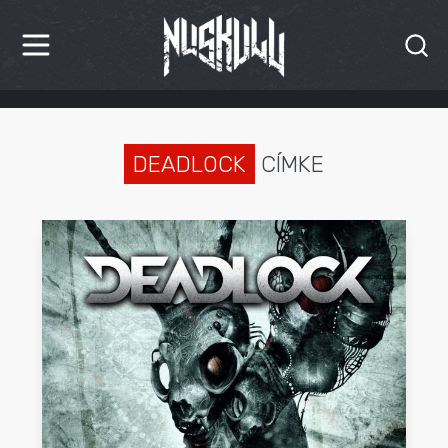
HÍREK
KRITIKÁK
DEADLOCK
CÍMKE
BESZÁMOLÓK
INTERJÚK
PREMIEREK
KULT
MÁSVILÁG
BLOG