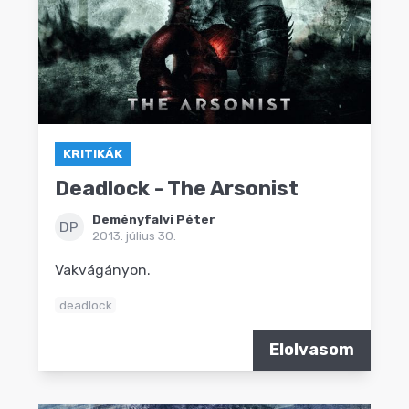
KRITIKÁK
Deadlock - The Arsonist
Deményfalvi Péter
DP
2013. július 30.
Vakvágányon.
deadlock
Elolvasom