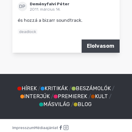
Deményfalvi Péter
DP
2011. március 14.
és hozzá a bizarr soundtrack.
deadlock
Elolvasom
HÍREK
/
KRITIKÁK
/
BESZÁMOLÓK
/
INTERJÚK
/
PREMIEREK
/
KULT
/
MÁSVILÁG
/
BLOG
Impresszum
Médiaajánlat